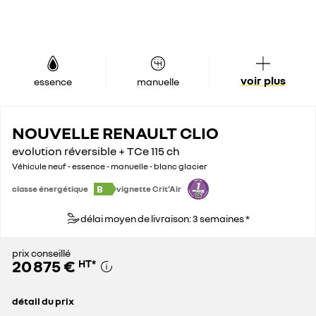
voir plus
essence
manuelle
NOUVELLE RENAULT CLIO
evolution réversible + TCe 115 ch
Véhicule neuf - essence - manuelle - blanc glacier
B
classe énergétique
vignette Crit'Air
délai moyen de livraison: 3 semaines *
prix conseillé
20 875 €
HT
*
détail du prix
prix conseillé
20 875 €