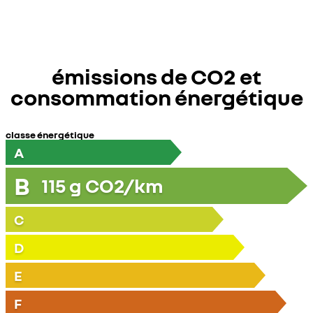
émissions de CO2 et
consommation énergétique
classe énergétique
A
B
115
g CO2/km
C
D
E
F