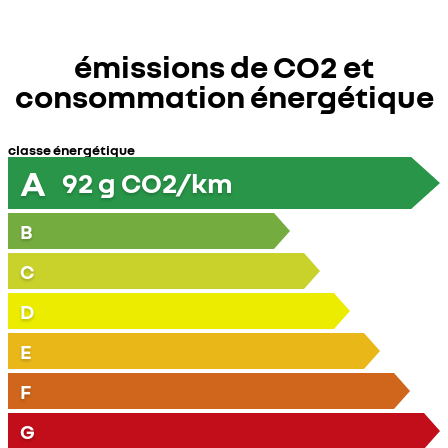
émissions de CO2 et
consommation énergétique
classe énergétique
A
92
g CO2/km
B
C
D
E
F
G