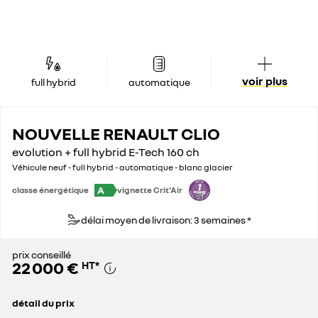
voir plus
full hybrid
automatique
NOUVELLE RENAULT CLIO
evolution + full hybrid E-Tech 160 ch
Véhicule neuf - full hybrid - automatique - blanc glacier
A
classe énergétique
vignette Crit'Air
délai moyen de livraison: 3 semaines *
prix conseillé
22 000 €
HT
*
détail du prix
prix conseillé
22 000 €