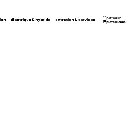
particulier
ion
électrique & hybride
entretien & services
professionnel