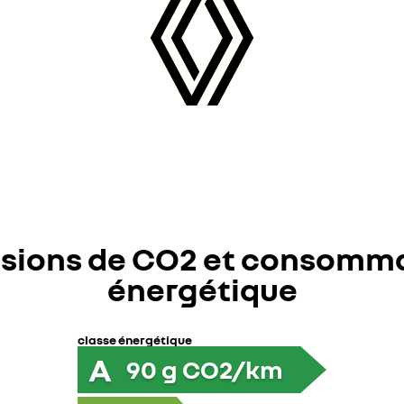
sions de CO2 et consomm
énergétique
classe énergétique
A
90
g CO2/km