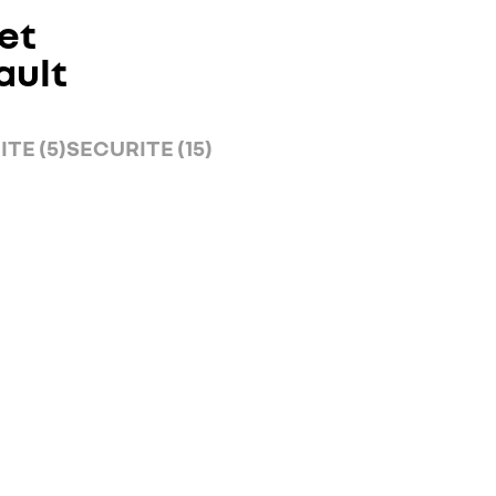
et
ault
TE (5)
SECURITE (15)