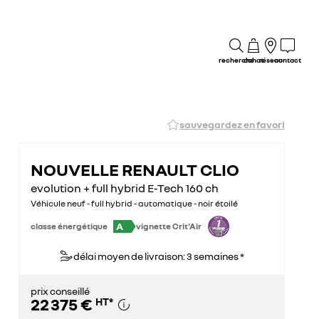
recherche
achat
réseau
contact
sauvegardez en favori
NOUVELLE RENAULT CLIO
evolution + full hybrid E-Tech 160 ch
Véhicule neuf - full hybrid - automatique - noir étoilé
A
classe énergétique
vignette Crit'Air
délai moyen de livraison: 3 semaines *
prix conseillé
22 375 €
HT
*