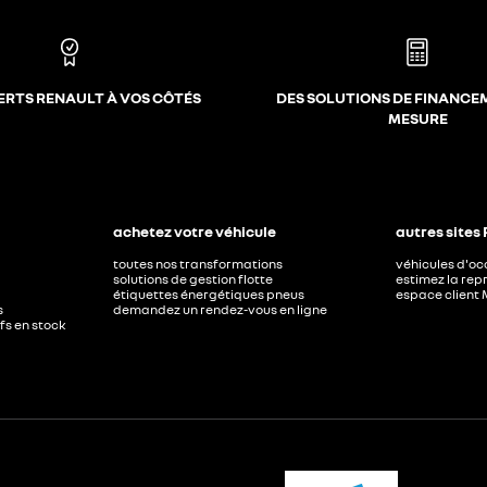
ERTS RENAULT À VOS CÔTÉS
DES SOLUTIONS DE FINANCE
MESURE
achetez votre véhicule
autres sites
toutes nos transformations
véhicules d'o
solutions de gestion flotte
estimez la repr
étiquettes énergétiques pneus
espace client 
s
demandez un rendez-vous en ligne
ufs en stock