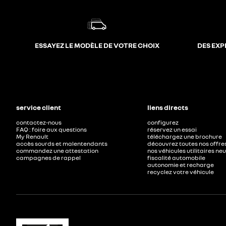
ESSAYEZ LE MODÈLE DE VOTRE CHOIX
DES EXP
service client
liens directs
contactez-nous
configurez
FAQ : foire aux questions
réservez un essai
My Renault
téléchargez une brochure
accès sourds et malentendants
découvrez toutes nos offre
commandez une attestation
nos véhicules utilitaires ne
campagnes de rappel
fiscalité automobile
autonomie et recharge
recyclez votre véhicule