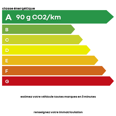
classe énergétique
A
90
g CO2/km
B
C
D
E
F
G
estimez votre véhicule toutes marques en 3 minutes
renseignez votre immatriculation