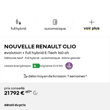
voir plus
full hybrid
automatique
NOUVELLE RENAULT CLIO
evolution + full hybrid E-Tech 160 ch
Véhicule neuf - full hybrid - automatique - blanc glacier
A
classe énergétique
vignette Crit'Air
délai moyen de livraison: 7 semaines *
prix conseillé
21 792 €
HT
*
détail du prix
prix conseillé
21 792 €