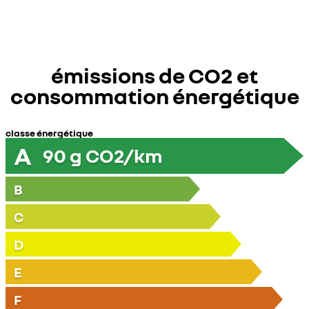
émissions de CO2 et
consommation énergétique
classe énergétique
A
90
g CO2/km
B
C
D
E
F