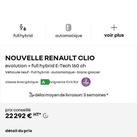
voir plus
full hybrid
automatique
NOUVELLE RENAULT CLIO
evolution + full hybrid E-Tech 160 ch
Véhicule neuf - full hybrid - automatique - blanc glacier
A
classe énergétique
vignette Crit'Air
délai moyen de livraison: 3 semaines *
prix conseillé
22 292 €
HT
*
détail du prix
prix conseillé
22 292 €