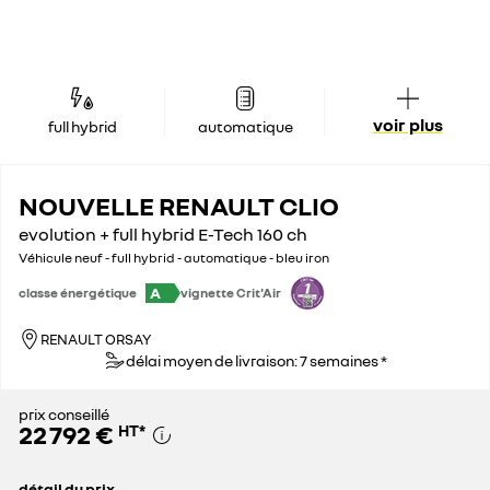
voir plus
full hybrid
automatique
NOUVELLE RENAULT CLIO
evolution + full hybrid E-Tech 160 ch
Véhicule neuf - full hybrid - automatique - bleu iron
A
classe énergétique
vignette Crit'Air
RENAULT ORSAY
délai moyen de livraison: 7 semaines *
prix conseillé
22 792 €
HT
*
détail du prix