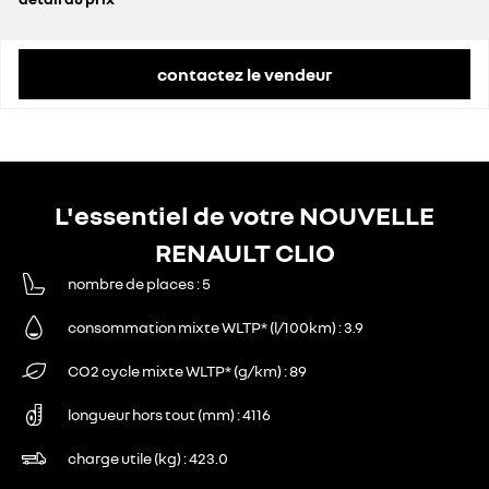
prix conseillé
22 792 €
contactez le vendeur
L'essentiel de votre NOUVELLE
RENAULT CLIO
nombre de places
5
consommation mixte WLTP* (l/100km)
3.9
CO2 cycle mixte WLTP* (g/km)
89
longueur hors tout (mm)
4116
charge utile (kg)
423.0