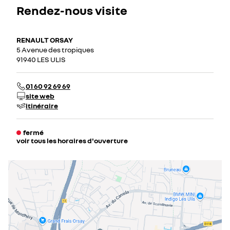
Rendez-nous visite
RENAULT ORSAY
5 Avenue des tropiques
91940 LES ULIS
01 60 92 69 69
site web
itinéraire
fermé
voir tous les horaires d'ouverture
lundi
08:00 - 19:00
mardi
08:00 - 19:00
mercredi
08:00 - 19:00
jeudi
08:00 - 19:00
vendredi
08:00 - 19:00
samedi
09:00 - 18:30
dimanche
fermé