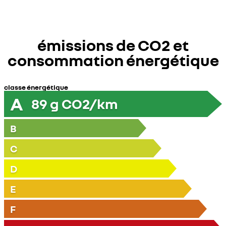
émissions de CO2 et
consommation énergétique
classe énergétique
A
89
g CO2/km
B
C
D
E
F