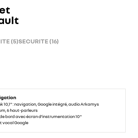
et
ault
TE (5)
SECURITE (16)
igation
k 10,1'' : navigation, Google intégré, audio Arkamys
um, 6 haut-parleurs
de bord avec écran d’instrumentation 10''
t vocal Google