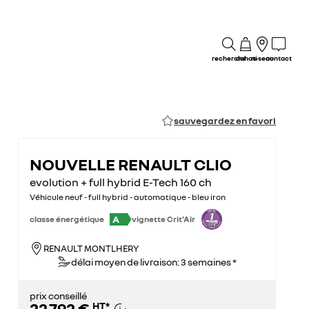
recherche
achat
réseau
contact
sauvegardez en favori
NOUVELLE RENAULT CLIO
evolution + full hybrid E-Tech 160 ch
Véhicule neuf - full hybrid - automatique - bleu iron
A
classe énergétique
vignette Crit'Air
RENAULT MONTLHERY
délai moyen de livraison: 3 semaines *
prix conseillé
22 792 €
HT
*