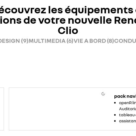
écouvrez les équipements 
ions de votre nouvelle Ren
Clio
DESIGN (9)
MULTIMEDIA (6)
VIE A BORD (8)
CONDUI
pack nav
openR lin
Auditori
tableau 
assistan