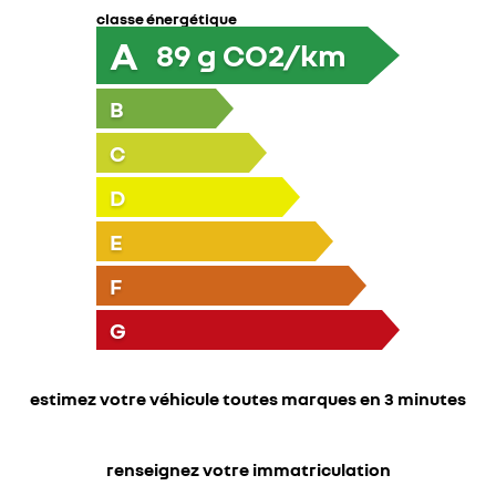
classe énergétique
A
89
g CO2/km
B
C
D
E
F
G
estimez votre véhicule toutes marques en 3 minutes
renseignez votre immatriculation