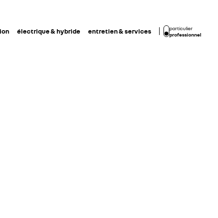
particulier
ion
électrique & hybride
entretien & services
professionnel