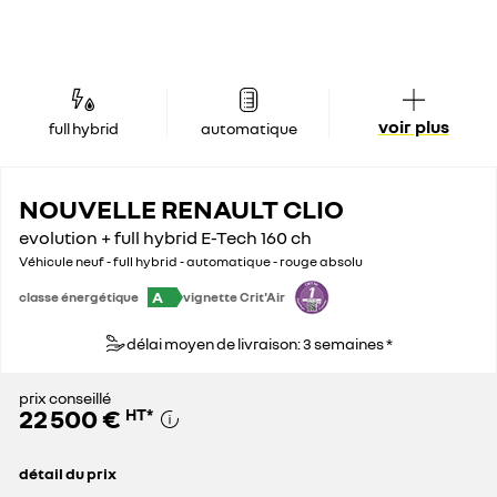
voir plus
full hybrid
automatique
NOUVELLE RENAULT CLIO
evolution + full hybrid E-Tech 160 ch
Véhicule neuf - full hybrid - automatique - rouge absolu
A
classe énergétique
vignette Crit'Air
délai moyen de livraison: 3 semaines *
prix conseillé
22 500 €
HT
*
détail du prix
prix conseillé
22 500 €