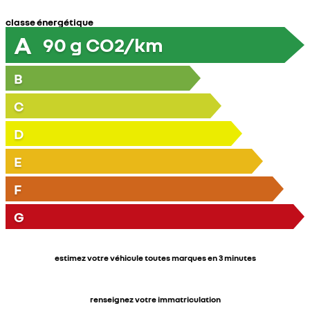
classe énergétique
A
90
g CO2/km
B
C
D
E
F
G
estimez votre véhicule toutes marques en 3 minutes
renseignez votre immatriculation