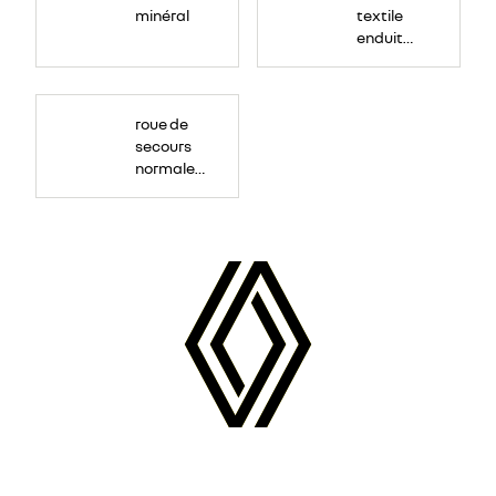
minéral
textile
enduit
grainé
roue de
secours
normale
(sous le
Paf
arrière)