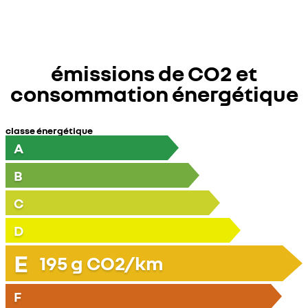
émissions de CO2 et
consommation énergétique
classe énergétique
A
B
C
D
E
195
g CO2/km
F