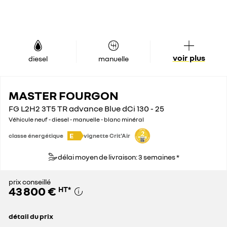
voir plus
diesel
manuelle
MASTER FOURGON
FG L2H2 3T5 TR advance Blue dCi 130 - 25
Véhicule neuf - diesel - manuelle - blanc minéral
E
classe énergétique
vignette Crit'Air
délai moyen de livraison: 3 semaines *
prix conseillé
43 800 €
HT
*
détail du prix
prix conseillé
43 800 €