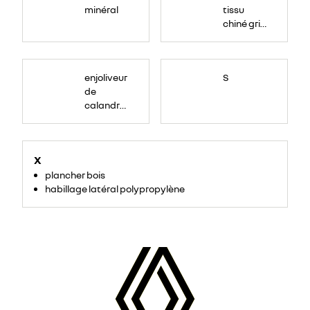
minéral
tissu
chiné gris
foncé +
côté
d'assise
enjoliveur
S
conducteur
de
renforcé
calandre
en textile
couleur
enduit
caisse
X
plancher bois
habillage latéral polypropylène