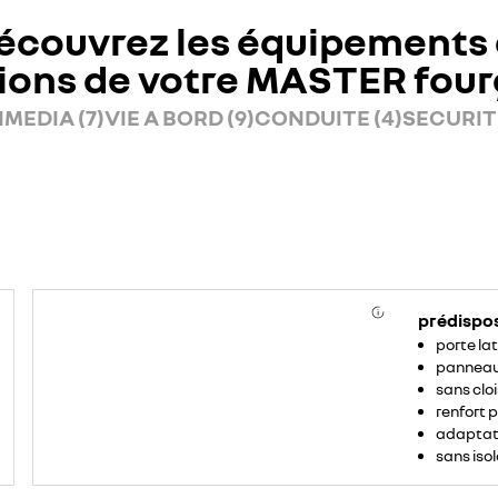
écouvrez les équipements 
ions de votre MASTER fou
MEDIA (7)
VIE A BORD (9)
CONDUITE (4)
SECURITE
prédispo
porte lat
panneau 
sans cloi
renfort 
adaptate
sans isol