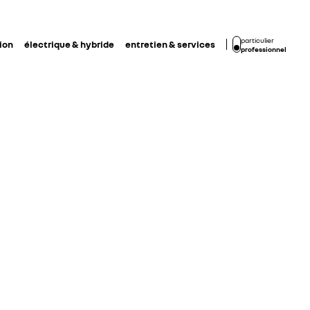
particulier
ion
électrique & hybride
entretien & services
professionnel