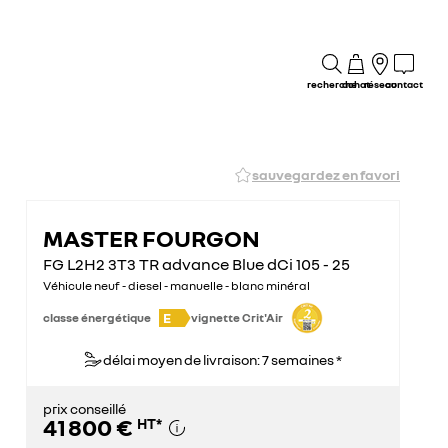
recherche
achat
réseau
contact
sauvegardez en favori
MASTER FOURGON
FG L2H2 3T3 TR advance Blue dCi 105 - 25
Véhicule neuf - diesel - manuelle - blanc minéral
E
classe énergétique
vignette Crit'Air
délai moyen de livraison: 7 semaines *
prix conseillé
41 800 €
HT
*