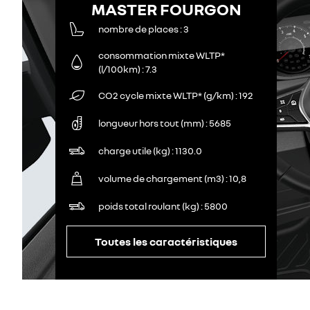
MASTER FOURGON
nombre de places
3
consommation mixte WLTP*
(l/100km)
7.3
CO2 cycle mixte WLTP* (g/km)
192
longueur hors tout (mm)
5685
charge utile (kg)
1130.0
volume de chargement (m3)
10,8
poids total roulant (kg)
5800
Toutes les caractéristiques