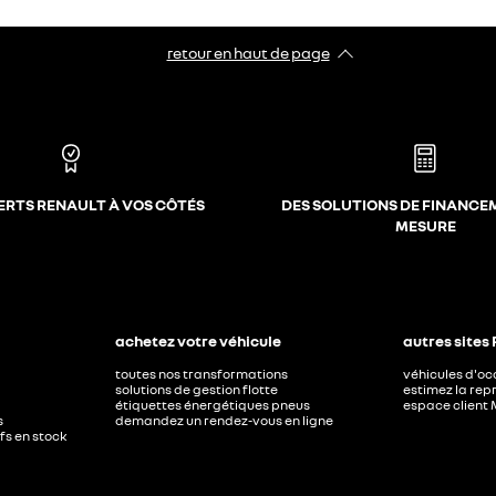
retour en haut de page​
ERTS RENAULT À VOS CÔTÉS
DES SOLUTIONS DE FINANCE
MESURE
achetez votre véhicule
autres sites
toutes nos transformations
véhicules d'o
solutions de gestion flotte
estimez la repr
étiquettes énergétiques pneus
espace client 
s
demandez un rendez-vous en ligne
ufs en stock