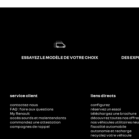
ESSAYEZ LE MODÈLE DE VOTRE CHOIX
DES EXP
service client
liens directs
contactez-nous
configurez
FAQ : foire aux questions
réservez un essai
My Renault
téléchargez une brochure
accès sourds et malentendants
découvrez toutes nos offre
commandez une attestation
nos véhicules utilitaires ne
campagnes de rappel
fiscalité automobile
autonomie et recharge
recyclez votre véhicule