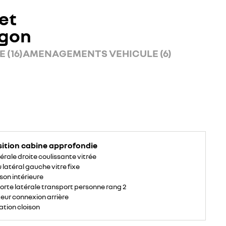
et
rgon
 (16)
AMENAGEMENTS VEHICULE (6)
sition cabine approfondie
érale droite coulissante vitrée
latéral gauche vitre fixe
son intérieure
porte latérale transport personne rang 2
ur connexion arrière
ation cloison