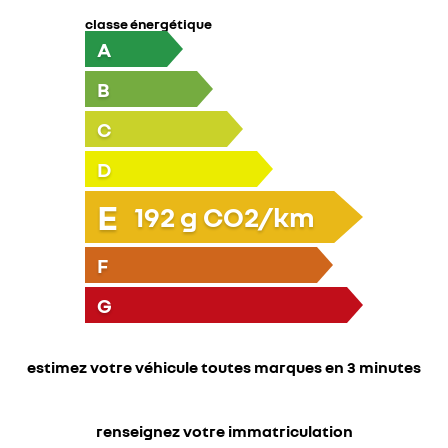
classe énergétique
A
B
C
D
E
192
g CO2/km
F
G
estimez votre véhicule toutes marques en 3 minutes
renseignez votre immatriculation