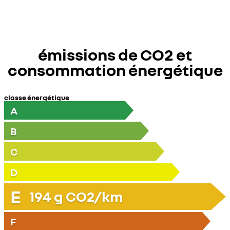
émissions de CO2 et
consommation énergétique
classe énergétique
A
B
C
D
E
194
g CO2/km
F