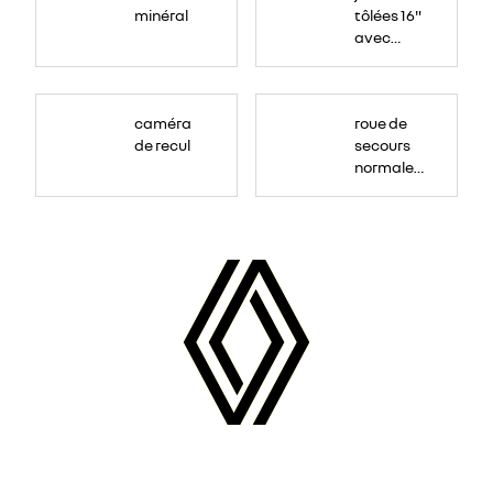
minéral
tôlées 16"
avec
enjoliveur
"airna"
caméra
roue de
de recul
secours
normale
(sous le
Paf
arrière)