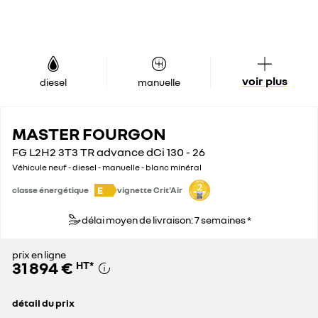
voir plus
diesel
manuelle
MASTER FOURGON
FG L2H2 3T3 TR advance dCi 130 - 26
Véhicule neuf - diesel - manuelle - blanc minéral
E
classe énergétique
vignette Crit'Air
délai moyen de livraison: 7 semaines *
prix en ligne
31 894 €
HT
*
détail du prix
prix conseillé
43 100 €