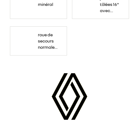
minéral
tôlées 16"
avec
enjoliveur
"airna"
roue de
secours
normale
(sous le
Paf
arrière)