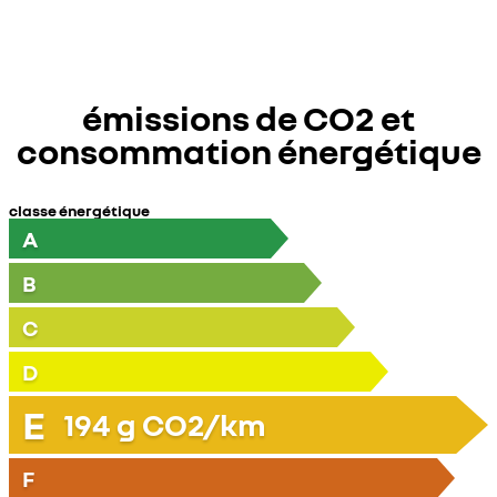
émissions de CO2 et
consommation énergétique
classe énergétique
A
B
C
D
E
194
g CO2/km
F