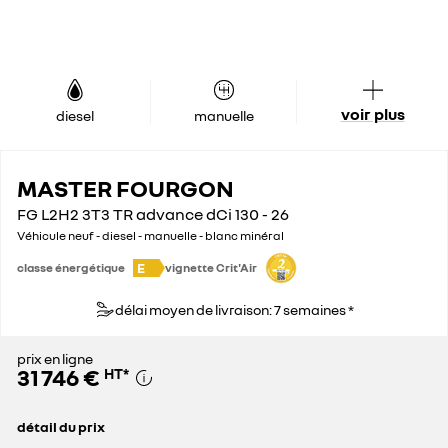
voir plus
diesel
manuelle
MASTER FOURGON
FG L2H2 3T3 TR advance dCi 130 - 26
Véhicule neuf - diesel - manuelle - blanc minéral
E
classe énergétique
vignette Crit'Air
délai moyen de livraison: 7 semaines *
prix en ligne
31 746 €
HT
*
détail du prix
prix conseillé
42 900 €