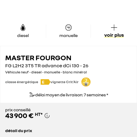
voir plus
diesel
manuelle
MASTER FOURGON
FG L2H2 3T5 TR advance dCi 130 - 26
Véhicule neuf - diesel - manuelle - blanc minéral
E
classe énergétique
vignette Crit'Air
délai moyen de livraison: 7 semaines *
prix conseillé
43 900 €
HT
*
détail du prix
prix conseillé
43 900 €