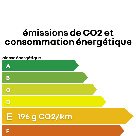
émissions de CO2 et
consommation énergétique
classe énergétique
A
B
C
D
E
196
g CO2/km
F