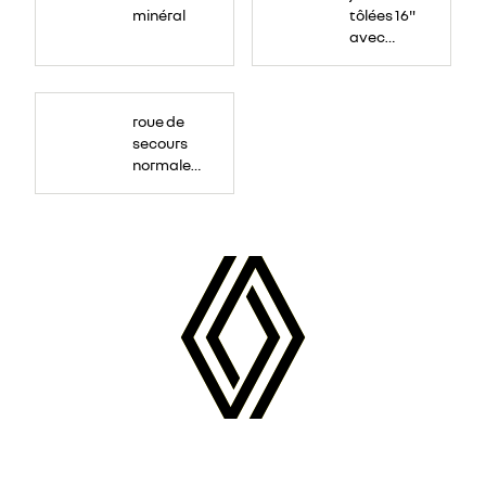
minéral
tôlées 16"
avec
enjoliveur
"airna"
roue de
secours
normale
(sous le
Paf
arrière)