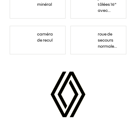
minéral
tôlées 16"
avec
enjoliveur
"airna"
caméra
roue de
de recul
secours
normale
(sous le
Paf
arrière)