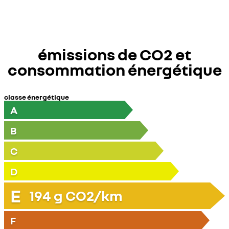
émissions de CO2 et
consommation énergétique
classe énergétique
A
B
C
D
E
194
g CO2/km
F