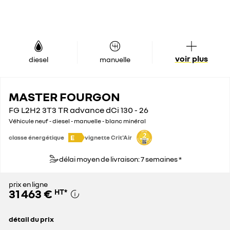
voir plus
diesel
manuelle
MASTER FOURGON
FG L2H2 3T3 TR advance dCi 130 - 26
Véhicule neuf - diesel - manuelle - blanc minéral
E
classe énergétique
vignette Crit'Air
délai moyen de livraison: 7 semaines *
prix en ligne
31 463 €
HT
*
détail du prix
prix conseillé
43 100 €