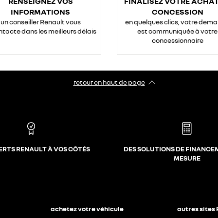
RENSEIGNEZ VOS
FINALISEZ VOTRE ACHAT
INFORMATIONS
CONCESSION
un conseiller Renault vous
en quelques clics, votre dem
ntacte dans les meilleurs délais
est communiquée à votre
concessionnaire
retour en haut de page​
ERTS RENAULT À VOS CÔTÉS
DES SOLUTIONS DE FINANCE
MESURE
achetez votre véhicule
autres sites