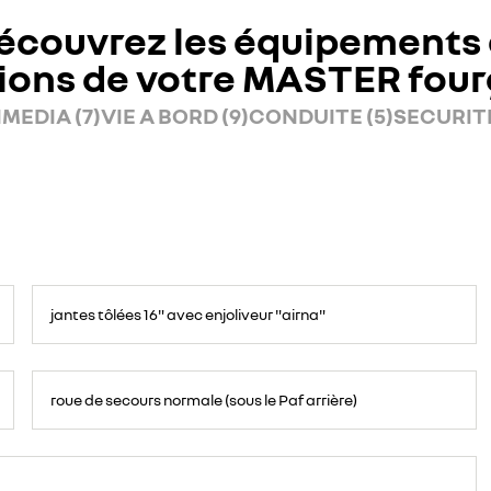
écouvrez les équipements 
ions de votre MASTER fou
MEDIA (7)
VIE A BORD (9)
CONDUITE (5)
SECURITE
jantes tôlées 16" avec enjoliveur "airna"
roue de secours normale (sous le Paf arrière)