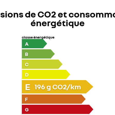
sions de CO2 et consomm
énergétique
classe énergétique
A
B
C
D
E
196
g CO2/km
F
G