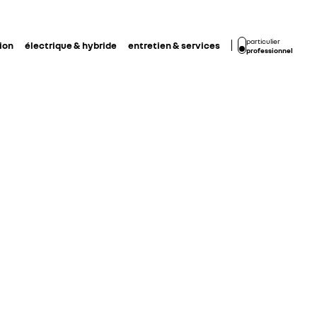
particulier
ion
électrique & hybride
entretien & services
professionnel