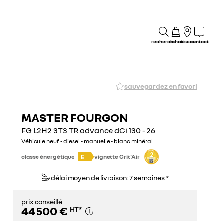
recherche
achat
réseau
contact
sauvegardez en favori
MASTER FOURGON
FG L2H2 3T3 TR advance dCi 130 - 26
Véhicule neuf - diesel - manuelle - blanc minéral
E
classe énergétique
vignette Crit'Air
délai moyen de livraison: 7 semaines *
prix conseillé
44 500 €
HT
*