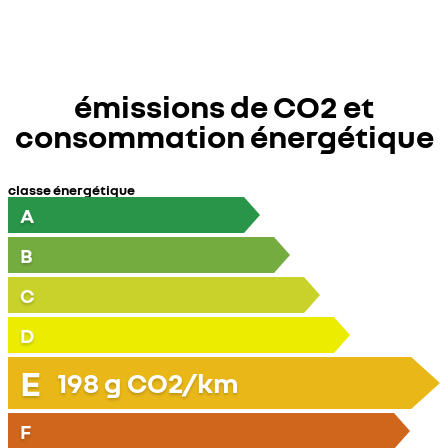
émissions de CO2 et
consommation énergétique
classe énergétique
A
B
C
D
E
198
g CO2/km
F