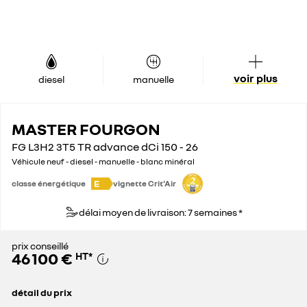
voir plus
diesel
manuelle
MASTER FOURGON
FG L3H2 3T5 TR advance dCi 150 - 26
Véhicule neuf - diesel - manuelle - blanc minéral
E
classe énergétique
vignette Crit'Air
délai moyen de livraison: 7 semaines *
prix conseillé
46 100 €
HT
*
détail du prix
prix conseillé
46 100 €