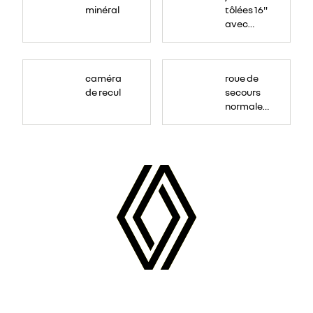
minéral
tôlées 16"
avec
enjoliveur
"airna"
caméra
roue de
de recul
secours
normale
(sous le
Paf
arrière)