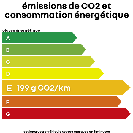
émissions de CO2 et
consommation énergétique
classe énergétique
A
B
C
D
E
199
g CO2/km
F
G
estimez votre véhicule toutes marques en 3 minutes