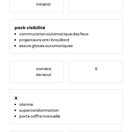
minéral
<ul>
<li>projecteurs
pack visibilité
anti-
brouillard</li>
commutation automatique des feux
<li>commutation
automatique
projecteurs anti-brouillard
des
feu</li>
essuis glaces automatiques
</ul>
caméra
S
de recul
X
alarme
supercondamnation
porte coffre manuelle