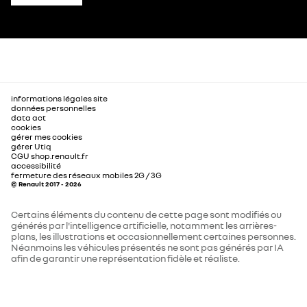
informations légales site
données personnelles
data act
cookies
gérer mes cookies
gérer Utiq
CGU shop.renault.fr
accessibilité
fermeture des réseaux mobiles 2G / 3G
© Renault 2017 - 2026
Certains éléments du contenu de cette page sont modifiés ou
générés par l'intelligence artificielle, notamment les arrières-
plans, les illustrations et occasionnellement certaines personnes.
Néanmoins les véhicules présentés ne sont pas générés par IA
afin de garantir une représentation fidèle et réaliste.