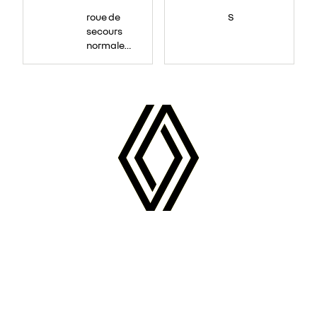
roue de
S
secours
normale
(sous le
Paf
arrière)