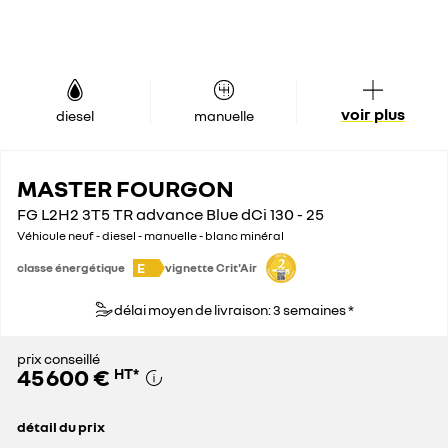
voir plus
diesel
manuelle
MASTER FOURGON
FG L2H2 3T5 TR advance Blue dCi 130 - 25
Véhicule neuf - diesel - manuelle - blanc minéral
E
classe énergétique
vignette Crit'Air
délai moyen de livraison: 3 semaines *
prix conseillé
45 600 €
HT
*
détail du prix
prix conseillé
45 600 €