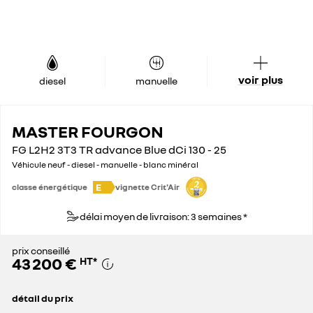
voir plus
diesel
manuelle
MASTER FOURGON
FG L2H2 3T3 TR advance Blue dCi 130 - 25
Véhicule neuf - diesel - manuelle - blanc minéral
E
classe énergétique
vignette Crit'Air
délai moyen de livraison: 3 semaines *
prix conseillé
43 200 €
HT
*
détail du prix
prix conseillé
43 200 €