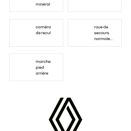
minéral
caméra
roue de
de recul
secours
normale
(sous le
Paf
arrière)
marche
pied
arrière