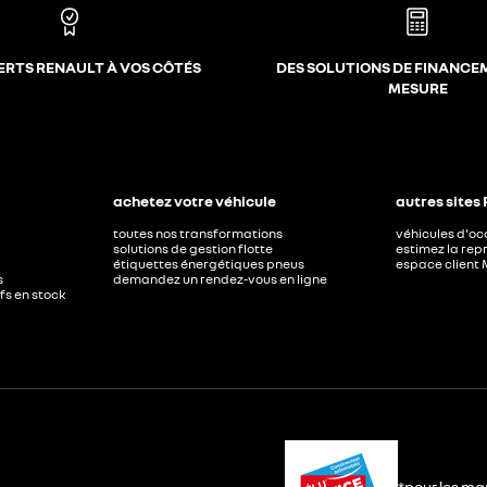
ERTS RENAULT À VOS CÔTÉS
DES SOLUTIONS DE FINANCE
MESURE
achetez votre véhicule
autres sites
toutes nos transformations
véhicules d'o
solutions de gestion flotte
estimez la repr
étiquettes énergétiques pneus
espace client 
s
demandez un rendez-vous en ligne
ufs en stock
*pour les ma