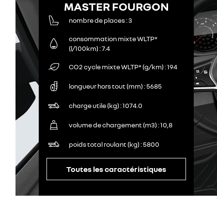
MASTER FOURGON
nombre de places
3
consommation mixte WLTP*
(l/100km)
7.4
CO2 cycle mixte WLTP* (g/km)
194
longueur hors tout (mm)
5685
charge utile (kg)
1074.0
volume de chargement (m3)
10,8
poids total roulant (kg)
5800
Toutes les caractéristiques