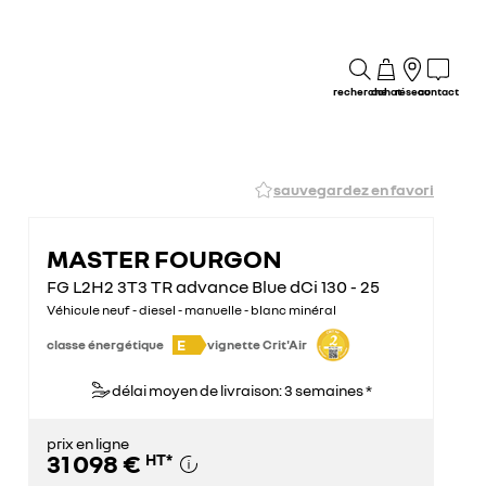
recherche
achat
réseau
contact
sauvegardez en favori
MASTER FOURGON
FG L2H2 3T3 TR advance Blue dCi 130 - 25
Véhicule neuf - diesel - manuelle - blanc minéral
E
classe énergétique
vignette Crit'Air
délai moyen de livraison: 3 semaines *
prix en ligne
31 098 €
HT
*