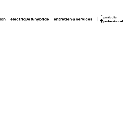
particulier
ion
électrique & hybride
entretien & services
professionnel