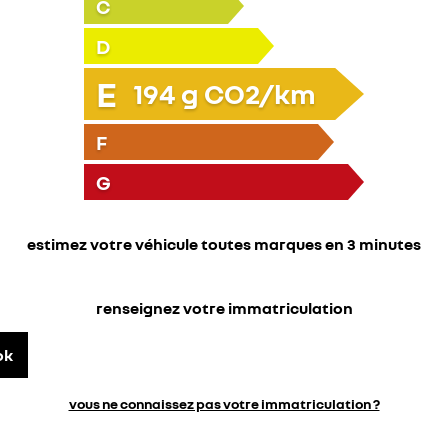
C
D
E
194
g CO2/km
F
G
estimez votre véhicule toutes marques en 3 minutes
renseignez votre immatriculation
ok
vous ne connaissez pas votre immatriculation ?