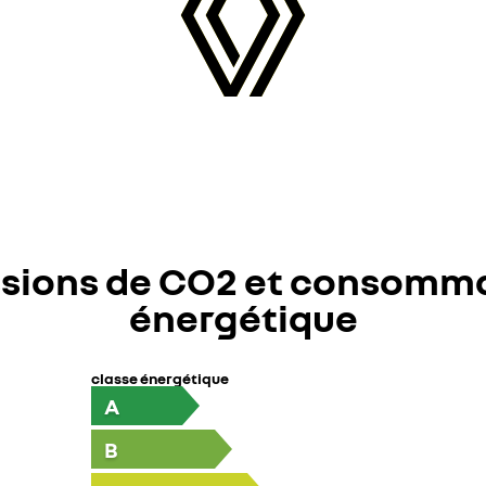
sions de CO2 et consomm
énergétique
classe énergétique
A
B