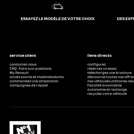
ESSAYEZ LE MODÈLE DE VOTRE CHOIX
DES EXP
service client
liens directs
contactez-nous
configurez
FAQ : foire aux questions
réservez un essai
My Renault
téléchargez une brochure
accès sourds et malentendants
découvrez toutes nos offre
commandez une attestation
nos véhicules utilitaires ne
campagnes de rappel
fiscalité automobile
autonomie et recharge
recyclez votre véhicule