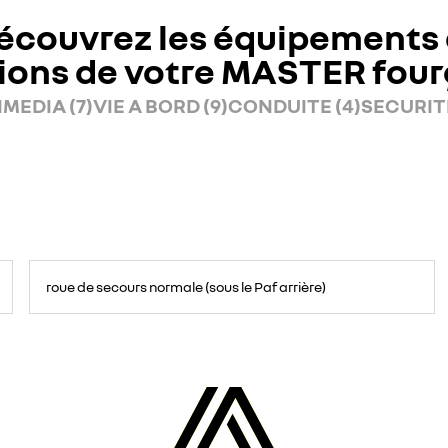
écouvrez les équipements 
ions de votre MASTER fou
MEDIA (7)
VIE A BORD (9)
CONDUITE (4)
SECURITE
roue de secours normale (sous le Paf arrière)