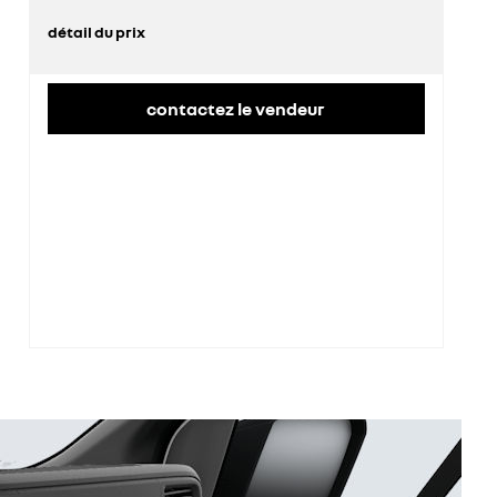
détail du prix
prix conseillé
42 600 €
remise concessionnaire déduite
11 502 €
contactez le vendeur