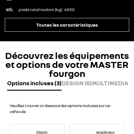
poids total roulant (kg)
6000
Toutes les caractéristiques
Découvrez les équipements
et options de votre MASTER
fourgon
Options incluses (3)
DESIGN (8)
MULTIMEDIA (8
Veuillez trouver ci-dessous les options incluses sur ce
véhicule
blanc
enjoliveur