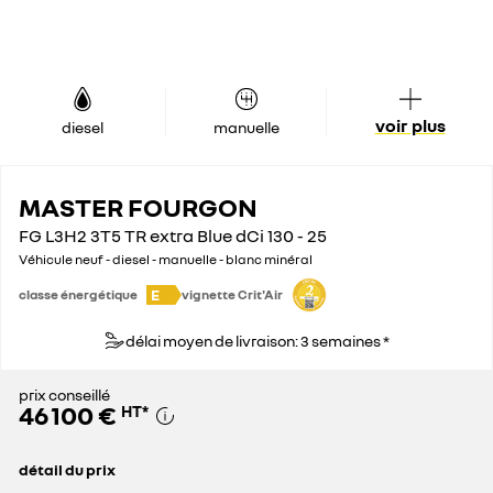
voir plus
diesel
manuelle
MASTER FOURGON
FG L3H2 3T5 TR extra Blue dCi 130 - 25
Véhicule neuf - diesel - manuelle - blanc minéral
E
classe énergétique
vignette Crit'Air
délai moyen de livraison: 3 semaines *
prix conseillé
46 100 €
HT
*
détail du prix
prix conseillé
46 100 €