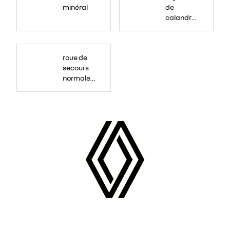
minéral
de
calandre
couleur
caisse
roue de
secours
normale
(sous le
Paf
arrière)