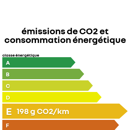
émissions de CO2 et
consommation énergétique
classe énergétique
A
B
C
D
E
198
g CO2/km
F