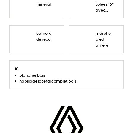
minéral
tôlées 16"
avec
enjoliveur
"airna"
caméra
marche
de recul
pied
arrière
X
plancher bois
habillage latéral complet bois