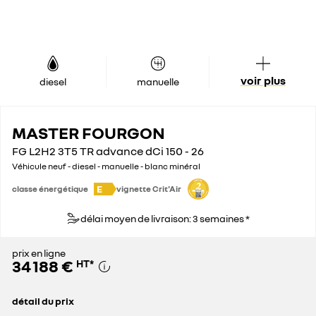
voir plus
diesel
manuelle
MASTER FOURGON
FG L2H2 3T5 TR advance dCi 150 - 26
Véhicule neuf - diesel - manuelle - blanc minéral
E
classe énergétique
vignette Crit'Air
délai moyen de livraison: 3 semaines *
prix en ligne
34 188 €
HT
*
détail du prix
prix conseillé
46 200 €