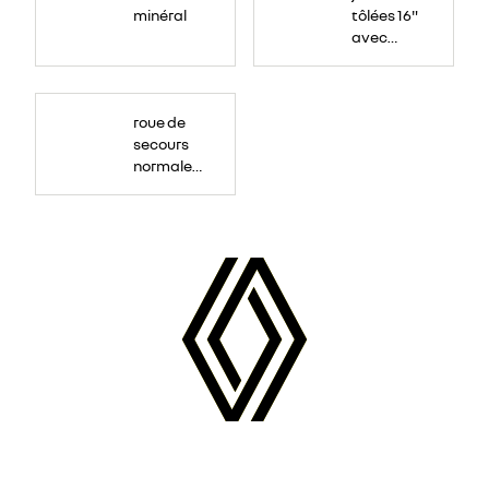
minéral
tôlées 16"
avec
enjoliveur
"airna"
roue de
secours
normale
(sous le
Paf
arrière)