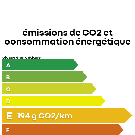
émissions de CO2 et
consommation énergétique
classe énergétique
A
B
C
D
E
194
g CO2/km
F