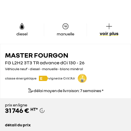
voir plus
diesel
manuelle
MASTER FOURGON
FG L2H2 3T3 TR advance dCi 130 - 26
Véhicule neuf - diesel - manuelle - blanc minéral
E
classe énergétique
vignette Crit'Air
délai moyen de livraison: 7 semaines *
prix en ligne
31 746 €
HT
*
détail du prix
prix conseillé
42 900 €