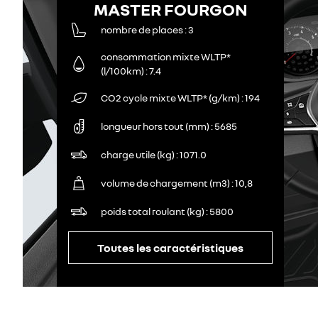
MASTER FOURGON
nombre de places
3
consommation mixte WLTP*
(l/100km)
7.4
CO2 cycle mixte WLTP* (g/km)
194
longueur hors tout (mm)
5685
charge utile (kg)
1071.0
volume de chargement (m3)
10,8
poids total roulant (kg)
5800
Toutes les caractéristiques