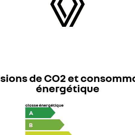
sions de CO2 et consomm
énergétique
classe énergétique
A
B