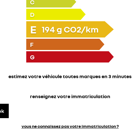
C
D
E
194
g CO2/km
F
G
estimez votre véhicule toutes marques en 3 minutes
renseignez votre immatriculation
ok
vous ne connaissez pas votre immatriculation ?