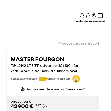
recherche
achat
réseau
contact
sauvegardez en favori
MASTER FOURGON
FG L2H2 3T3 TR advance dCi 130 - 26
Véhicule neuf - diesel - manuelle - blanc minéral
E
classe énergétique
vignette Crit'Air
délai moyen de livraison: 7 semaines *
prix conseillé
42 900 €
HT
*