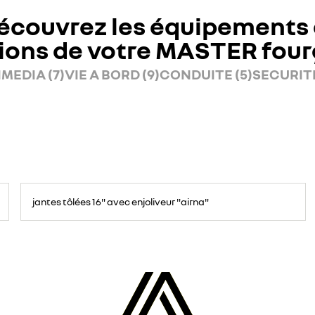
écouvrez les équipements 
ions de votre MASTER fou
MEDIA (7)
VIE A BORD (9)
CONDUITE (5)
SECURITE
jantes tôlées 16" avec enjoliveur "airna"