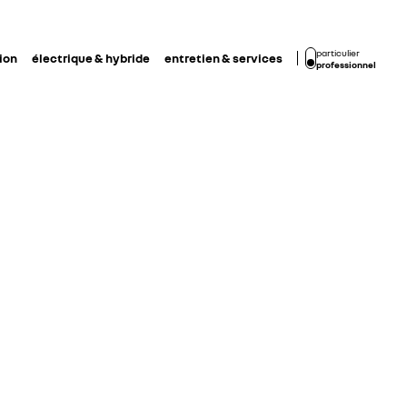
particulier
ion
électrique & hybride
entretien & services
professionnel