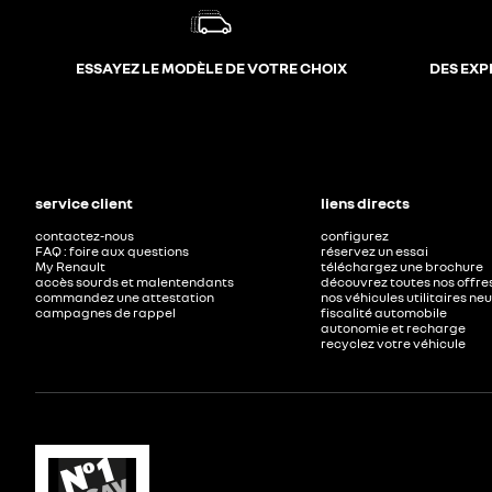
ESSAYEZ LE MODÈLE DE VOTRE CHOIX
DES EXP
service client
liens directs
contactez-nous
configurez
FAQ : foire aux questions
réservez un essai
My Renault
téléchargez une brochure
accès sourds et malentendants
découvrez toutes nos offre
commandez une attestation
nos véhicules utilitaires ne
campagnes de rappel
fiscalité automobile
autonomie et recharge
recyclez votre véhicule