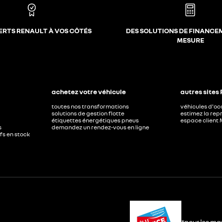
ERTS RENAULT À VOS CÔTÉS
DES SOLUTIONS DE FINANCE
MESURE
achetez votre véhicule
autres sites
toutes nos transformations
véhicules d'o
solutions de gestion flotte
estimez la repr
étiquettes énergétiques pneus
espace client 
s
demandez un rendez-vous en ligne
ufs en stock
*pour les ma