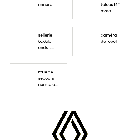
minéral
tôlées 16"
avec
enjoliveur
"airna"
sellerie
caméra
textile
de recul
enduit
grainé
roue de
secours
normale
(sous le
Paf
arrière)