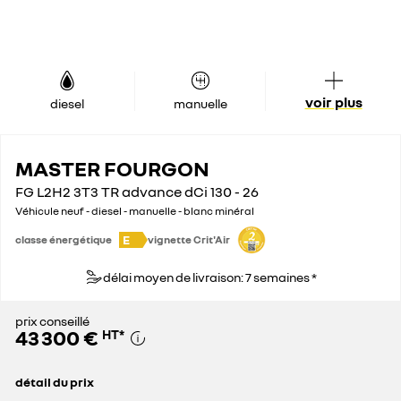
voir plus
diesel
manuelle
MASTER FOURGON
FG L2H2 3T3 TR advance dCi 130 - 26
Véhicule neuf - diesel - manuelle - blanc minéral
E
classe énergétique
vignette Crit'Air
délai moyen de livraison: 7 semaines *
prix conseillé
43 300 €
HT
*
détail du prix
prix conseillé
43 300 €