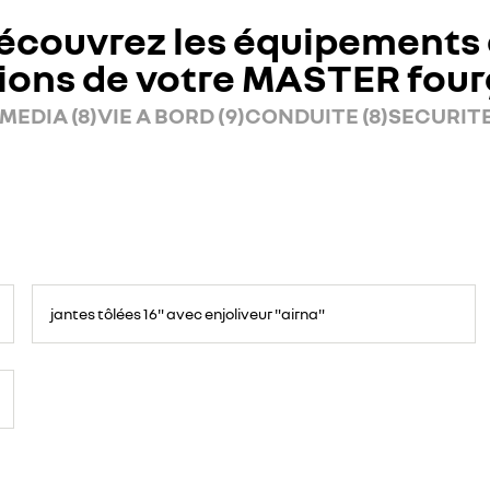
écouvrez les équipements 
ions de votre MASTER fou
MEDIA (8)
VIE A BORD (9)
CONDUITE (8)
SECURITE 
jantes tôlées 16" avec enjoliveur "airna"