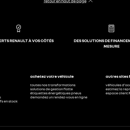
retour en haut de page​
ERTS RENAULT À VOS CÔTÉS
DES SOLUTIONS DE FINANCE
MESURE
achetez votre véhicule
autres sites
toutes nos transformations
véhicules d'o
solutions de gestion flotte
estimez la repr
étiquettes énergétiques pneus
espace client 
s
demandez un rendez-vous en ligne
ufs en stock