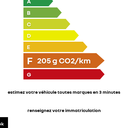
A
B
C
D
E
F
205
g CO2/km
G
estimez votre véhicule toutes marques en 3 minutes
renseignez votre immatriculation
ok