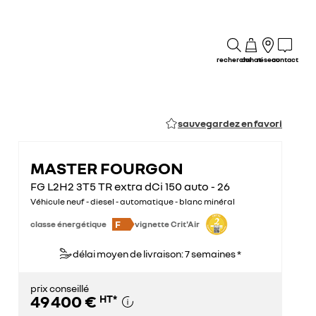
recherche
achat
réseau
contact
sauvegardez en favori
MASTER FOURGON
FG L2H2 3T5 TR extra dCi 150 auto - 26
Véhicule neuf - diesel - automatique - blanc minéral
F
classe énergétique
vignette Crit'Air
délai moyen de livraison: 7 semaines *
prix conseillé
49 400 €
HT
*