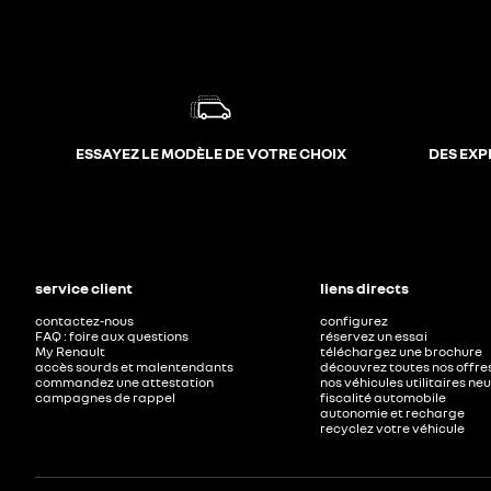
ESSAYEZ LE MODÈLE DE VOTRE CHOIX
DES EXP
service client
liens directs
contactez-nous
configurez
FAQ : foire aux questions
réservez un essai
My Renault
téléchargez une brochure
accès sourds et malentendants
découvrez toutes nos offre
commandez une attestation
nos véhicules utilitaires ne
campagnes de rappel
fiscalité automobile
autonomie et recharge
recyclez votre véhicule