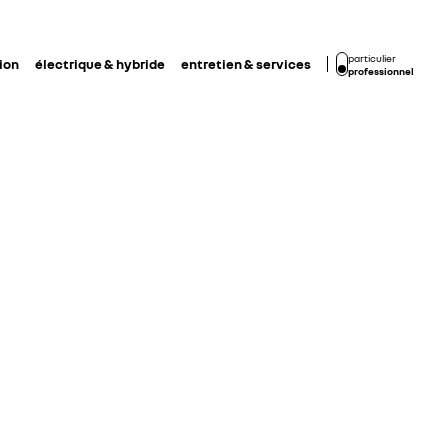
particulier
ion
électrique & hybride
entretien & services
professionnel