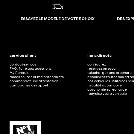
ESSAYEZ LE MODÈLE DE VOTRE CHOIX
DES EXP
service client
liens directs
contactez-nous
configurez
FAQ : foire aux questions
réservez un essai
My Renault
téléchargez une brochure
accès sourds et malentendants
découvrez toutes nos offre
commandez une attestation
nos véhicules utilitaires ne
campagnes de rappel
fiscalité automobile
autonomie et recharge
recyclez votre véhicule