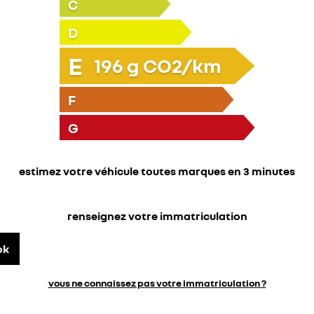
C
D
E
196
g CO2/km
F
G
estimez votre véhicule toutes marques en 3 minutes
renseignez votre immatriculation
ok
vous ne connaissez pas votre immatriculation ?