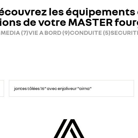
écouvrez les équipements 
ions de votre MASTER fou
MEDIA (7)
VIE A BORD (9)
CONDUITE (5)
SECURITE
jantes tôlées 16" avec enjoliveur "airna"