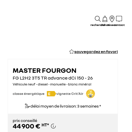
recherche
achat
réseau
contact
sauvegardez en favori
MASTER FOURGON
FG L2H2 3T5 TR advance dCi 150 - 26
Véhicule neuf - diesel - manuelle - blanc minéral
E
classe énergétique
vignette Crit'Air
délai moyen de livraison: 3 semaines *
prix conseillé
44 900 €
HT
*