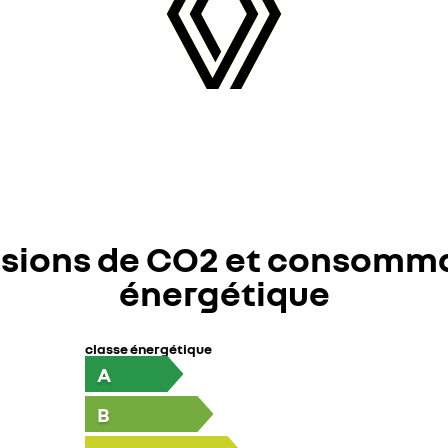
sions de CO2 et consomm
énergétique
classe énergétique
A
B