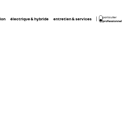
particulier
ion
électrique & hybride
entretien & services
professionnel