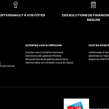
ERTS RENAULT À VOS CÔTÉS
DES SOLUTIONS DE FINANCE
MESURE
achetez votre véhicule
autres sites
toutes nos transformations
véhicules d'o
solutions de gestion flotte
estimez la repr
étiquettes énergétiques pneus
espace client 
s
demandez un rendez-vous en ligne
ufs en stock
*pour les ma