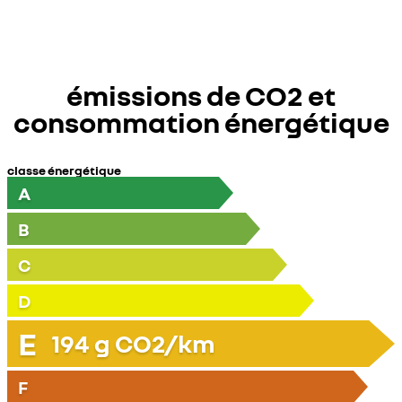
émissions de CO2 et
consommation énergétique
classe énergétique
A
B
C
D
E
194
g CO2/km
F