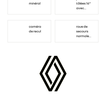
minéral
tôlées 16"
avec
enjoliveur
"airna"
caméra
roue de
de recul
secours
normale
(sous le
Paf
arrière)