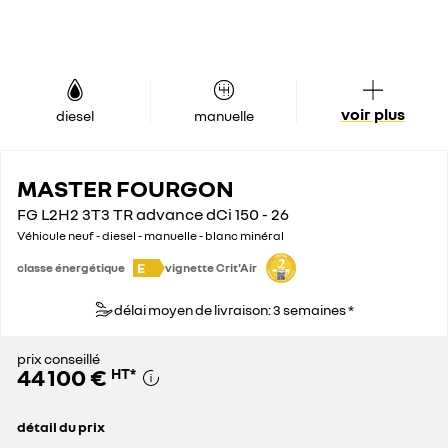
voir plus
diesel
manuelle
MASTER FOURGON
FG L2H2 3T3 TR advance dCi 150 - 26
Véhicule neuf - diesel - manuelle - blanc minéral
E
classe énergétique
vignette Crit'Air
délai moyen de livraison: 3 semaines *
prix conseillé
44 100 €
HT
*
détail du prix
prix conseillé
44 100 €