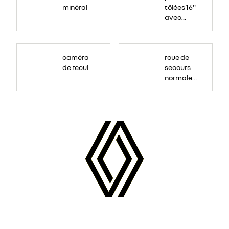
minéral
tôlées 16"
avec
enjoliveur
"airna"
caméra
roue de
de recul
secours
normale
(sous le
Paf
arrière)