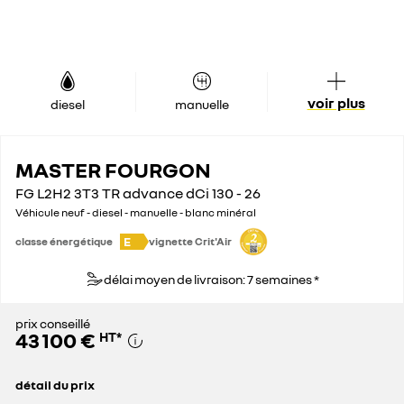
voir plus
diesel
manuelle
MASTER FOURGON
FG L2H2 3T3 TR advance dCi 130 - 26
Véhicule neuf - diesel - manuelle - blanc minéral
E
classe énergétique
vignette Crit'Air
délai moyen de livraison: 7 semaines *
prix conseillé
43 100 €
HT
*
détail du prix
prix conseillé
43 100 €