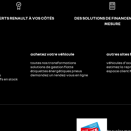
ERTS RENAULT À VOS CÔTÉS
DES SOLUTIONS DE FINANCE
MESURE
achetez votre véhicule
autres sites
toutes nos transformations
véhicules d'o
solutions de gestion flotte
estimez la repr
étiquettes énergétiques pneus
espace client 
s
demandez un rendez-vous en ligne
ufs en stock
*pour les ma