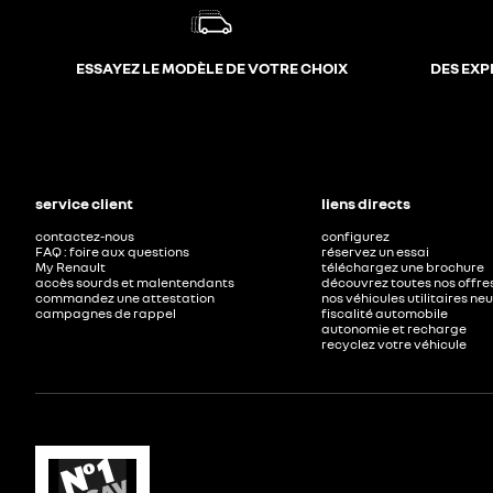
ESSAYEZ LE MODÈLE DE VOTRE CHOIX
DES EXP
service client
liens directs
contactez-nous
configurez
FAQ : foire aux questions
réservez un essai
My Renault
téléchargez une brochure
accès sourds et malentendants
découvrez toutes nos offre
commandez une attestation
nos véhicules utilitaires ne
campagnes de rappel
fiscalité automobile
autonomie et recharge
recyclez votre véhicule