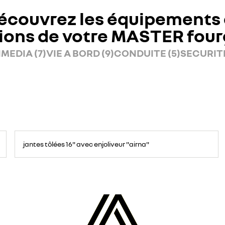
écouvrez les équipements 
ions de votre MASTER fou
MEDIA (7)
VIE A BORD (9)
CONDUITE (5)
SECURITE
jantes tôlées 16" avec enjoliveur "airna"