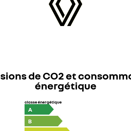
sions de CO2 et consomm
énergétique
classe énergétique
A
B