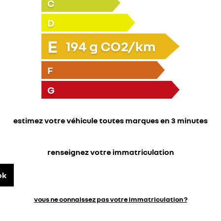
C
D
E
194
g CO2/km
F
G
estimez votre véhicule toutes marques en 3 minutes
renseignez votre immatriculation
ok
vous ne connaissez pas votre immatriculation ?