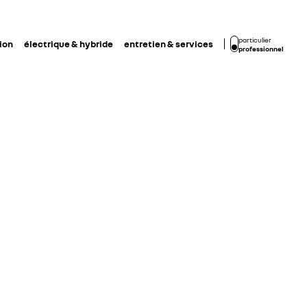
particulier
ion
électrique & hybride
entretien & services
professionnel