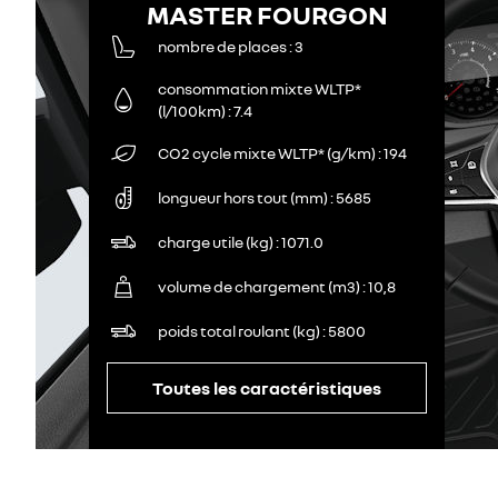
MASTER FOURGON
nombre de places
3
consommation mixte WLTP*
(l/100km)
7.4
CO2 cycle mixte WLTP* (g/km)
194
longueur hors tout (mm)
5685
charge utile (kg)
1071.0
volume de chargement (m3)
10,8
poids total roulant (kg)
5800
Toutes les caractéristiques