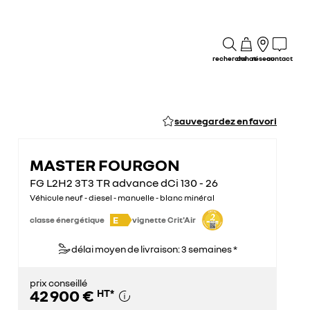
recherche
achat
réseau
contact
sauvegardez en favori
MASTER FOURGON
FG L2H2 3T3 TR advance dCi 130 - 26
Véhicule neuf - diesel - manuelle - blanc minéral
E
classe énergétique
vignette Crit'Air
délai moyen de livraison: 3 semaines *
prix conseillé
42 900 €
HT
*