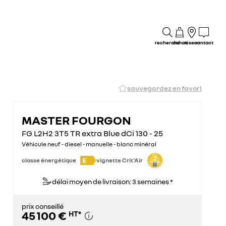
recherche
achat
réseau
contact
sauvegardez en favori
MASTER FOURGON
FG L2H2 3T5 TR extra Blue dCi 130 - 25
Véhicule neuf - diesel - manuelle - blanc minéral
E
classe énergétique
vignette Crit'Air
délai moyen de livraison: 3 semaines *
prix conseillé
45 100 €
HT
*