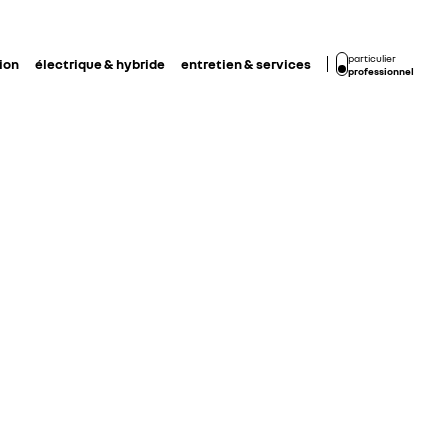
particulier
ion
électrique & hybride
entretien & services
professionnel