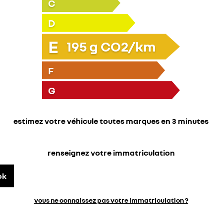
C
D
E
195
g CO2/km
F
G
estimez votre véhicule toutes marques en 3 minutes
renseignez votre immatriculation
ok
vous ne connaissez pas votre immatriculation ?