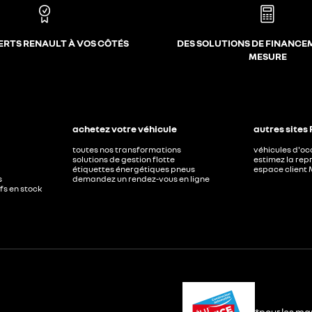
ERTS RENAULT À VOS CÔTÉS
DES SOLUTIONS DE FINANCE
MESURE
achetez votre véhicule
autres sites
toutes nos transformations
véhicules d'o
solutions de gestion flotte
estimez la repr
étiquettes énergétiques pneus
espace client 
s
demandez un rendez-vous en ligne
ufs en stock
*pour les ma