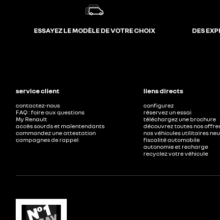
ESSAYEZ LE MODÈLE DE VOTRE CHOIX
DES EXP
service client
liens directs
contactez-nous
configurez
FAQ : foire aux questions
réservez un essai
My Renault
téléchargez une brochure
accès sourds et malentendants
découvrez toutes nos offre
commandez une attestation
nos véhicules utilitaires ne
campagnes de rappel
fiscalité automobile
autonomie et recharge
recyclez votre véhicule