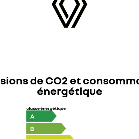
sions de CO2 et consomm
énergétique
classe énergétique
A
B