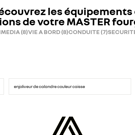
écouvrez les équipements 
ions de votre MASTER fou
MEDIA (8)
VIE A BORD (8)
CONDUITE (7)
SECURITE
enjoliveur de calandre couleur caisse