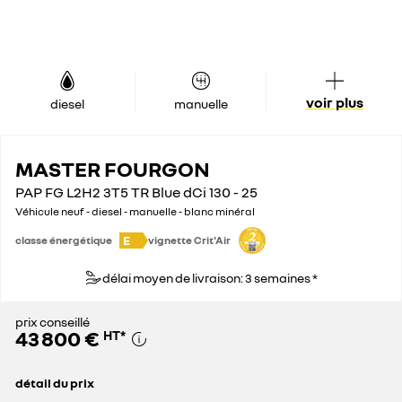
voir plus
diesel
manuelle
MASTER FOURGON
PAP FG L2H2 3T5 TR Blue dCi 130 - 25
Véhicule neuf - diesel - manuelle - blanc minéral
E
classe énergétique
vignette Crit'Air
délai moyen de livraison: 3 semaines *
prix conseillé
43 800 €
HT
*
détail du prix
prix conseillé
43 800 €