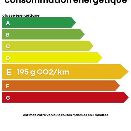
classe énergétique
A
B
C
D
E
195
g CO2/km
F
G
estimez votre véhicule toutes marques en 3 minutes