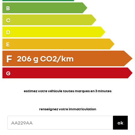
B
C
D
E
F
206
g CO2/km
G
estimez votre véhicule toutes marques en 3 minutes
renseignez votre immatriculation
ok