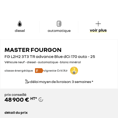
voir plus
diesel
automatique
MASTER FOURGON
FG L2H2 3T3 TR advance Blue dCi 170 auto - 25
Véhicule neuf - diesel - automatique - blanc minéral
F
classe énergétique
vignette Crit'Air
délai moyen de livraison: 3 semaines *
prix conseillé
48 900 €
HT
*
détail du prix
prix conseillé
48 900 €