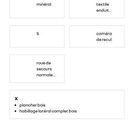
minéral
textile
enduit
grainé
S
caméra
de recul
roue de
secours
normale
(sous le
Paf
arrière)
X
plancher bois
habillage latéral complet bois