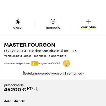
voir plus
diesel
manuelle
MASTER FOURGON
FG L2H2 3T3 TR advance Blue dCi 150 - 25
Véhicule neuf - diesel - manuelle - blanc minéral
E
classe énergétique
vignette Crit'Air
délai moyen de livraison: 3 semaines *
prix conseillé
45 200 €
HT
*
détail du prix
prix conseillé
45 200 €