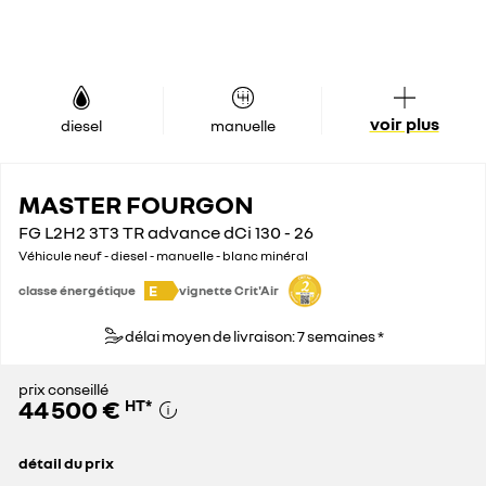
voir plus
diesel
manuelle
MASTER FOURGON
FG L2H2 3T3 TR advance dCi 130 - 26
Véhicule neuf - diesel - manuelle - blanc minéral
E
classe énergétique
vignette Crit'Air
délai moyen de livraison: 7 semaines *
prix conseillé
44 500 €
HT
*
détail du prix
prix conseillé
44 500 €