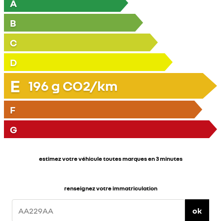
A
B
C
D
E
196
g CO2/km
F
G
estimez votre véhicule toutes marques en 3 minutes
renseignez votre immatriculation
ok