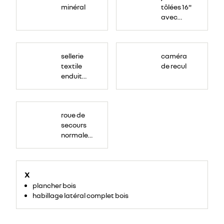
minéral
tôlées 16"
avec
enjoliveur
"airna"
sellerie
caméra
textile
de recul
enduit
grainé
roue de
secours
normale
(sous le
Paf
arrière)
X
plancher bois
habillage latéral complet bois