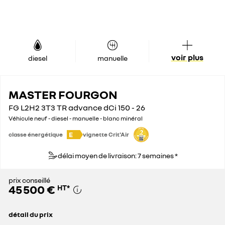
voir plus
diesel
manuelle
MASTER FOURGON
FG L2H2 3T3 TR advance dCi 150 - 26
Véhicule neuf - diesel - manuelle - blanc minéral
E
classe énergétique
vignette Crit'Air
délai moyen de livraison: 7 semaines *
prix conseillé
45 500 €
HT
*
détail du prix
prix conseillé
45 500 €