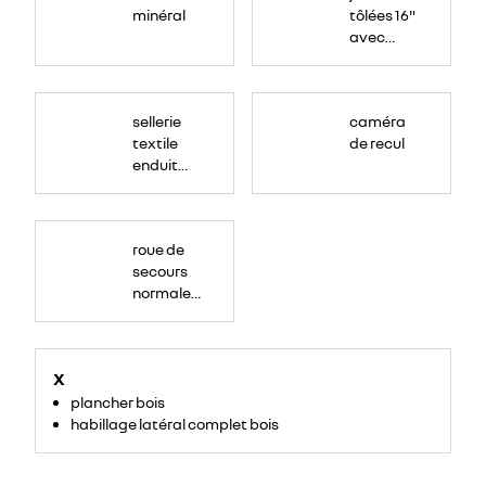
minéral
tôlées 16"
avec
enjoliveur
"airna"
sellerie
caméra
textile
de recul
enduit
grainé
roue de
secours
normale
(sous le
Paf
arrière)
X
plancher bois
habillage latéral complet bois