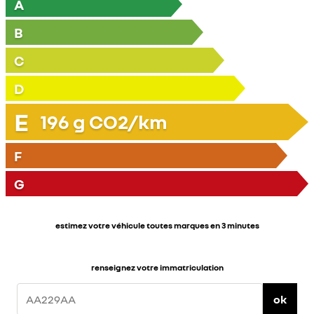
A
B
C
D
E
196
g CO2/km
F
G
estimez votre véhicule toutes marques en 3 minutes
renseignez votre immatriculation
ok