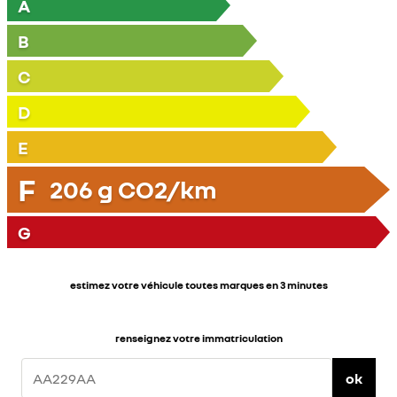
A
B
C
D
E
F
206
g CO2/km
G
estimez votre véhicule toutes marques en 3 minutes
renseignez votre immatriculation
ok