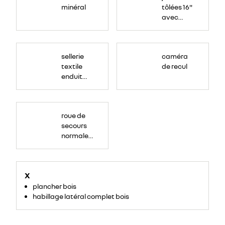
minéral
tôlées 16"
avec
enjoliveur
"airna"
sellerie
caméra
textile
de recul
enduit
grainé
roue de
secours
normale
(sous le
Paf
arrière)
X
plancher bois
habillage latéral complet bois