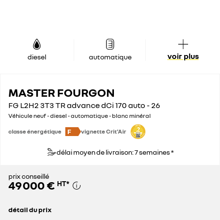
voir plus
diesel
automatique
MASTER FOURGON
FG L2H2 3T3 TR advance dCi 170 auto - 26
Véhicule neuf - diesel - automatique - blanc minéral
F
classe énergétique
vignette Crit'Air
délai moyen de livraison: 7 semaines *
prix conseillé
49 000 €
HT
*
détail du prix
prix conseillé
49 000 €