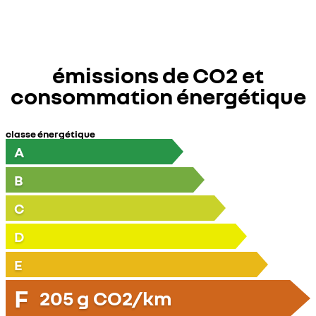
émissions de CO2 et
consommation énergétique
classe énergétique
A
B
C
D
E
F
205
g CO2/km