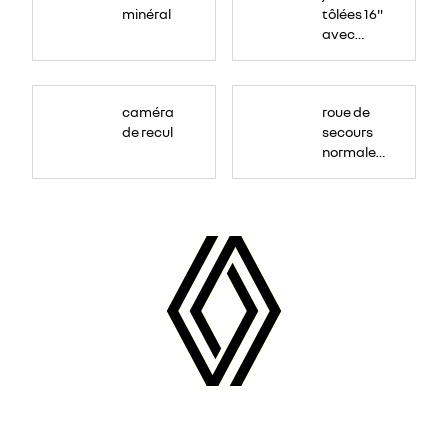
minéral
tôlées 16"
avec
enjoliveur
"airna"
caméra
roue de
de recul
secours
normale
(sous le
Paf
arrière)