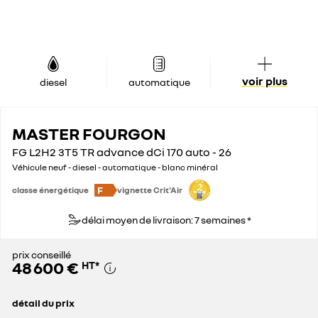
voir plus
diesel
automatique
MASTER FOURGON
FG L2H2 3T5 TR advance dCi 170 auto - 26
Véhicule neuf - diesel - automatique - blanc minéral
F
classe énergétique
vignette Crit'Air
délai moyen de livraison: 7 semaines *
prix conseillé
48 600 €
HT
*
détail du prix
prix conseillé
48 600 €