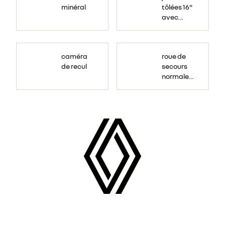
minéral
tôlées 16"
avec
enjoliveur
"airna"
caméra
roue de
de recul
secours
normale
(sous le
Paf
arrière)