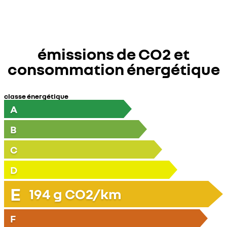
émissions de CO2 et
consommation énergétique
classe énergétique
A
B
C
D
E
194
g CO2/km
F