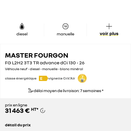
voir plus
diesel
manuelle
MASTER FOURGON
FG L2H2 3T3 TR advance dCi 130 - 26
Véhicule neuf - diesel - manuelle - blanc minéral
E
classe énergétique
vignette Crit'Air
délai moyen de livraison: 7 semaines *
prix en ligne
31 463 €
HT
*
détail du prix
prix conseillé
43 100 €