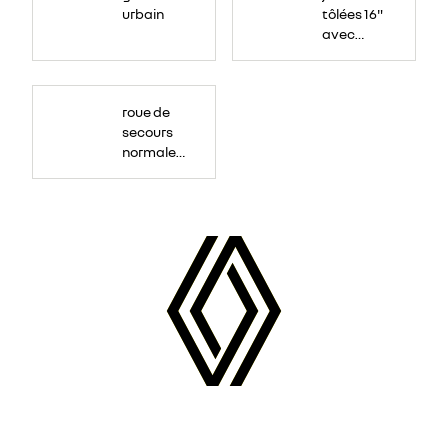
urbain
tôlées 16"
avec
enjoliveur
"airna"
roue de
secours
normale
(sous le
Paf
arrière)