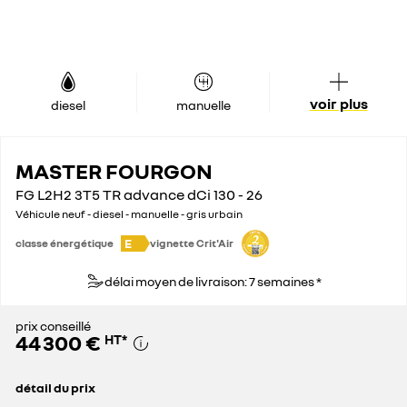
voir plus
diesel
manuelle
MASTER FOURGON
FG L2H2 3T5 TR advance dCi 130 - 26
Véhicule neuf - diesel - manuelle - gris urbain
E
classe énergétique
vignette Crit'Air
délai moyen de livraison: 7 semaines *
prix conseillé
44 300 €
HT
*
détail du prix
prix conseillé
44 300 €