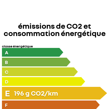
émissions de CO2 et
consommation énergétique
classe énergétique
A
B
C
D
E
196
g CO2/km
F