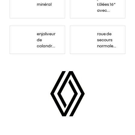
minéral
tôlées 16"
avec
enjoliveur
"airna"
enjoliveur
roue de
de
secours
calandre
normale
couleur
(sous le
caisse
Paf
arrière)