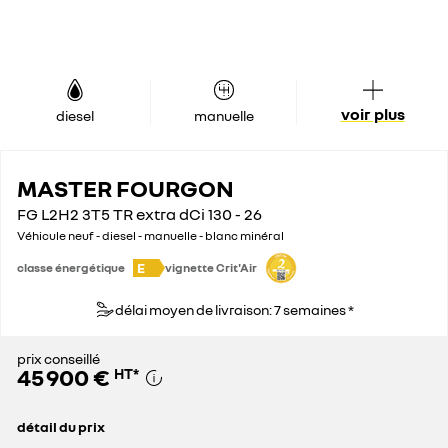
voir plus
diesel
manuelle
MASTER FOURGON
FG L2H2 3T5 TR extra dCi 130 - 26
Véhicule neuf - diesel - manuelle - blanc minéral
E
classe énergétique
vignette Crit'Air
délai moyen de livraison: 7 semaines *
prix conseillé
45 900 €
HT
*
détail du prix
prix conseillé
45 900 €