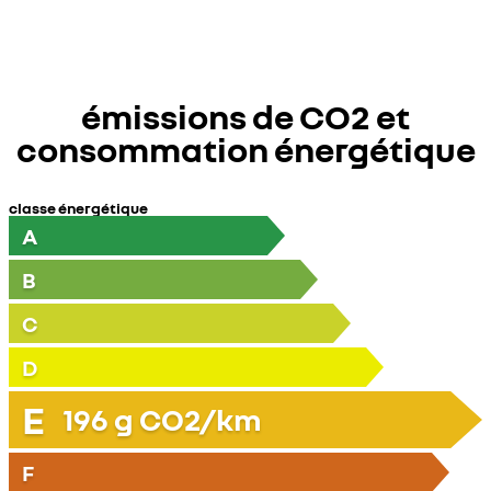
émissions de CO2 et
consommation énergétique
classe énergétique
A
B
C
D
E
196
g CO2/km
F