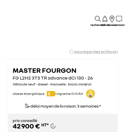
recherche
achat
réseau
contact
sauvegardez en favori
MASTER FOURGON
FG L2H2 3T3 TR advance dCi 130 - 26
Véhicule neuf - diesel - manuelle - blanc minéral
E
classe énergétique
vignette Crit'Air
délai moyen de livraison: 3 semaines *
prix conseillé
42 900 €
HT
*