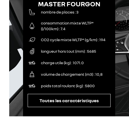
MASTER FOURGON
nombre de places
3
consommation mixte WLTP*
(l/100km)
7.4
CO2 cycle mixte WLTP* (g/km)
194
longueur hors tout (mm)
5685
charge utile (kg)
1071.0
volume de chargement (m3)
10,8
poids total roulant (kg)
5800
Toutes les caractéristiques