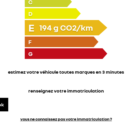
C
D
E
194
g CO2/km
F
G
estimez votre véhicule toutes marques en 3 minutes
renseignez votre immatriculation
ok
vous ne connaissez pas votre immatriculation ?