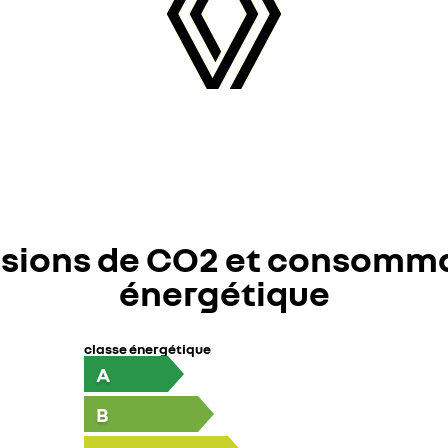
sions de CO2 et consomm
énergétique
classe énergétique
A
B