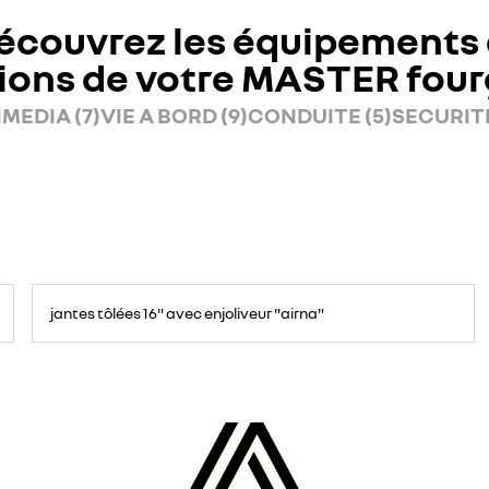
écouvrez les équipements 
ions de votre MASTER fou
MEDIA (7)
VIE A BORD (9)
CONDUITE (5)
SECURITE
jantes tôlées 16" avec enjoliveur "airna"