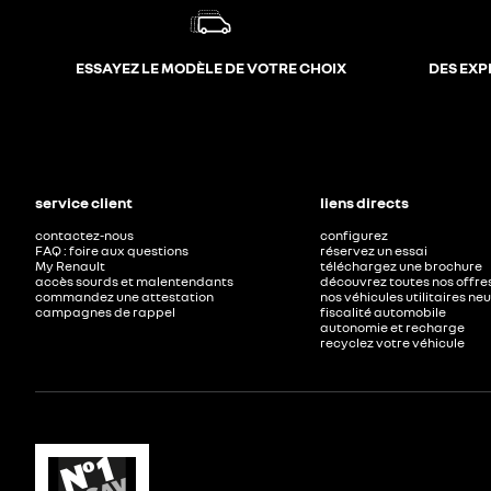
ESSAYEZ LE MODÈLE DE VOTRE CHOIX
DES EXP
service client
liens directs
contactez-nous
configurez
FAQ : foire aux questions
réservez un essai
My Renault
téléchargez une brochure
accès sourds et malentendants
découvrez toutes nos offre
commandez une attestation
nos véhicules utilitaires ne
campagnes de rappel
fiscalité automobile
autonomie et recharge
recyclez votre véhicule