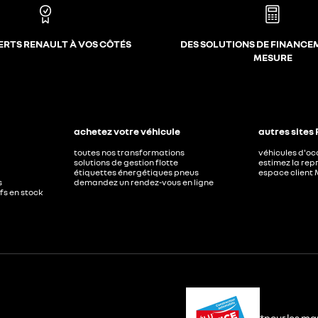
ERTS RENAULT À VOS CÔTÉS
DES SOLUTIONS DE FINANCE
MESURE
achetez votre véhicule
autres sites
toutes nos transformations
véhicules d'o
solutions de gestion flotte
estimez la repr
étiquettes énergétiques pneus
espace client 
s
demandez un rendez-vous en ligne
ufs en stock
*pour les ma