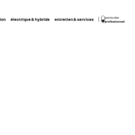
particulier
ion
électrique & hybride
entretien & services
professionnel