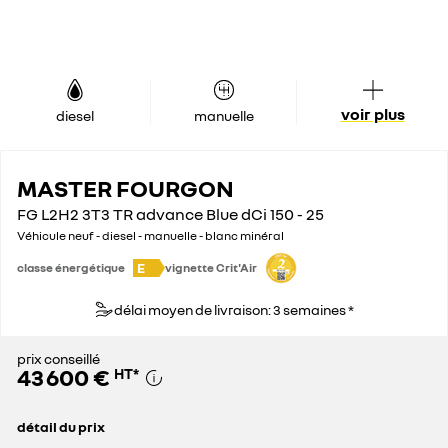
voir plus
diesel
manuelle
MASTER FOURGON
FG L2H2 3T3 TR advance Blue dCi 150 - 25
Véhicule neuf - diesel - manuelle - blanc minéral
E
classe énergétique
vignette Crit'Air
délai moyen de livraison: 3 semaines *
prix conseillé
43 600 €
HT
*
détail du prix
prix conseillé
43 600 €