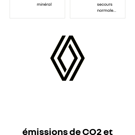
minéral
secours
normale
(sous le
Paf
arrière)
émissions de CO2 et