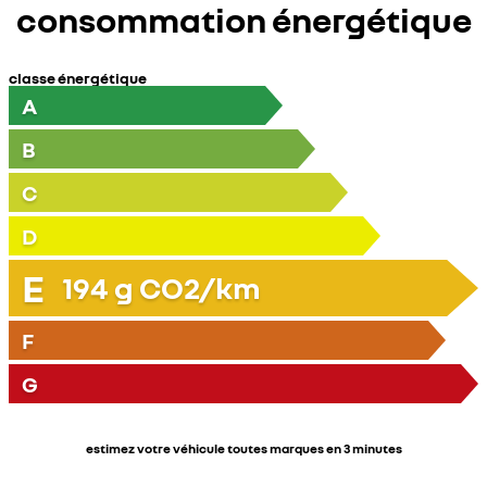
consommation énergétique
classe énergétique
A
B
C
D
E
194
g CO2/km
F
G
estimez votre véhicule toutes marques en 3 minutes