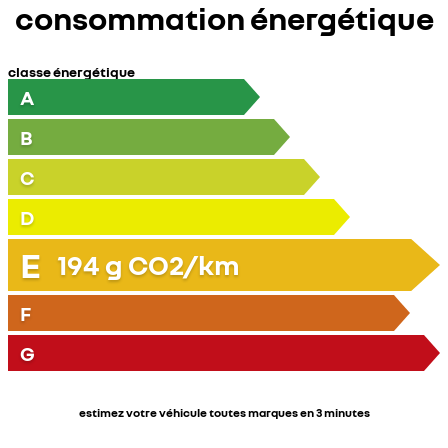
consommation énergétique
classe énergétique
A
B
C
D
E
194
g CO2/km
F
G
estimez votre véhicule toutes marques en 3 minutes