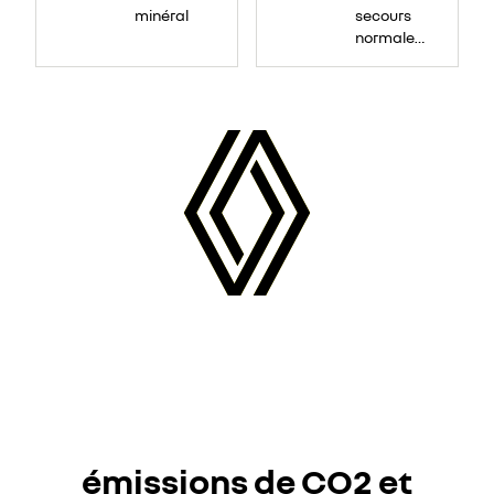
minéral
secours
normale
(sous le
Paf
arrière)
émissions de CO2 et