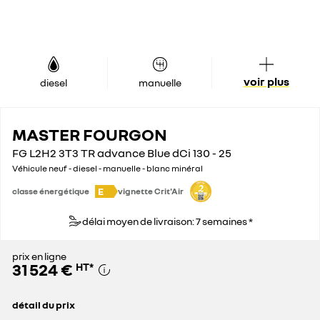
voir plus
diesel
manuelle
MASTER FOURGON
FG L2H2 3T3 TR advance Blue dCi 130 - 25
Véhicule neuf - diesel - manuelle - blanc minéral
E
classe énergétique
vignette Crit'Air
délai moyen de livraison: 7 semaines *
prix en ligne
31 524 €
HT
*
détail du prix
prix conseillé
42 600 €