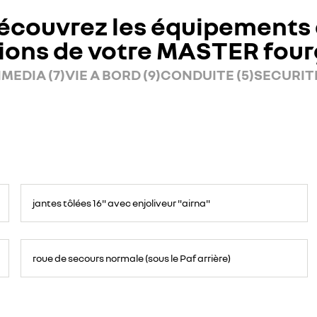
écouvrez les équipements 
ions de votre MASTER fou
MEDIA (7)
VIE A BORD (9)
CONDUITE (5)
SECURITE
jantes tôlées 16" avec enjoliveur "airna"
roue de secours normale (sous le Paf arrière)