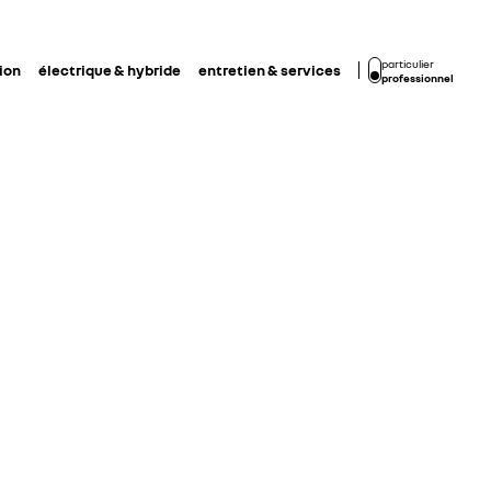
particulier
ion
électrique & hybride
entretien & services
professionnel