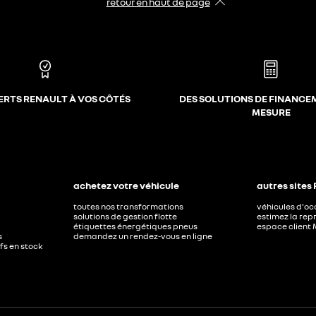
retour en haut de page​
ERTS RENAULT À VOS CÔTÉS
DES SOLUTIONS DE FINANCE
MESURE
achetez votre véhicule
autres sites
toutes nos transformations
véhicules d'o
solutions de gestion flotte
estimez la repr
étiquettes énergétiques pneus
espace client 
s
demandez un rendez-vous en ligne
ufs en stock