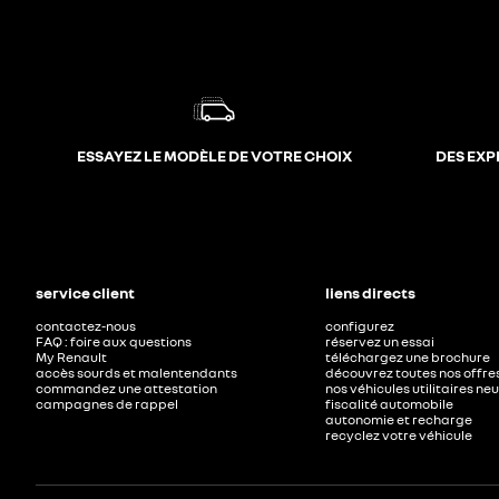
ESSAYEZ LE MODÈLE DE VOTRE CHOIX
DES EXP
service client
liens directs
contactez-nous
configurez
FAQ : foire aux questions
réservez un essai
My Renault
téléchargez une brochure
accès sourds et malentendants
découvrez toutes nos offre
commandez une attestation
nos véhicules utilitaires ne
campagnes de rappel
fiscalité automobile
autonomie et recharge
recyclez votre véhicule