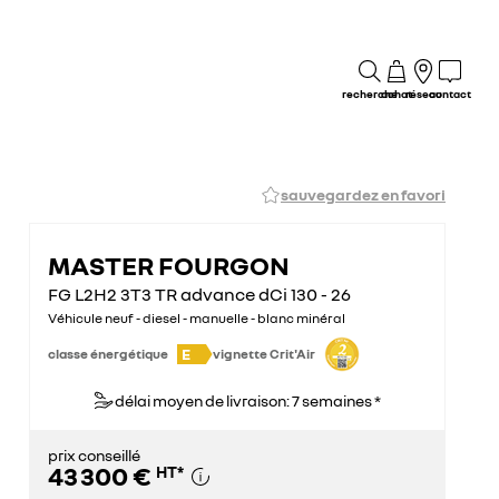
recherche
achat
réseau
contact
sauvegardez en favori
MASTER FOURGON
FG L2H2 3T3 TR advance dCi 130 - 26
Véhicule neuf - diesel - manuelle - blanc minéral
E
classe énergétique
vignette Crit'Air
délai moyen de livraison: 7 semaines *
prix conseillé
43 300 €
HT
*