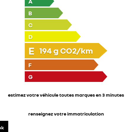
A
B
C
D
E
194
g CO2/km
F
G
estimez votre véhicule toutes marques en 3 minutes
renseignez votre immatriculation
ok