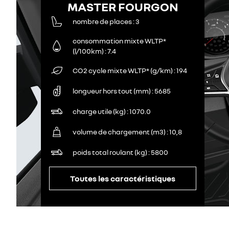
MASTER FOURGON
nombre de places
3
consommation mixte WLTP*
(l/100km)
7.4
CO2 cycle mixte WLTP* (g/km)
194
longueur hors tout (mm)
5685
charge utile (kg)
1070.0
volume de chargement (m3)
10,8
poids total roulant (kg)
5800
Toutes les caractéristiques