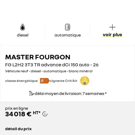
voir plus
diesel
automatique
MASTER FOURGON
FG L2H2 3T3 TR advance dCi 150 auto - 26
Véhicule neuf - diesel - automatique - blanc minéral
F
classe énergétique
vignette Crit'Air
délai moyen de livraison: 7 semaines *
prix en ligne
34 018 €
HT
*
détail du prix
prix conseillé
46 600 €