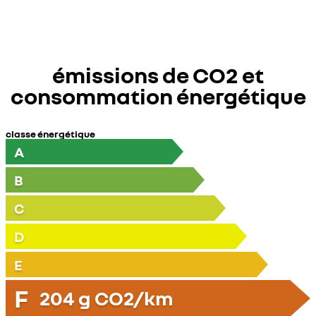
émissions de CO2 et
consommation énergétique
classe énergétique
A
B
C
D
E
F
204
g CO2/km