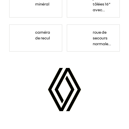
minéral
tôlées 16"
avec
enjoliveur
"airna"
caméra
roue de
de recul
secours
normale
(sous le
Paf
arrière)