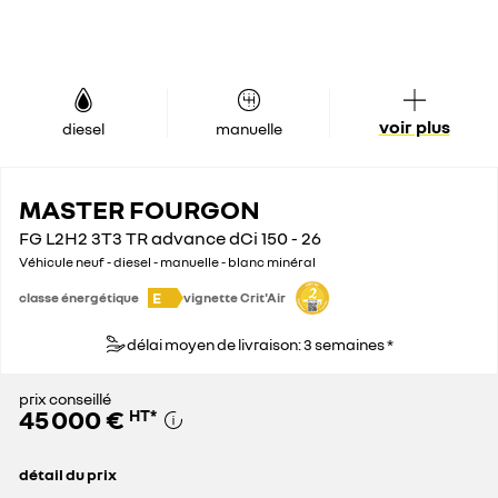
voir plus
diesel
manuelle
MASTER FOURGON
FG L2H2 3T3 TR advance dCi 150 - 26
Véhicule neuf - diesel - manuelle - blanc minéral
E
classe énergétique
vignette Crit'Air
délai moyen de livraison: 3 semaines *
prix conseillé
45 000 €
HT
*
détail du prix
prix conseillé
45 000 €