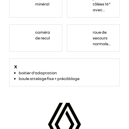
minéral
tôlées 16"
avec
enjoliveur
"airna"
caméra
roue de
de recul
secours
normale
(sous le
Paf
arrière)
X
boitier d'adaptation
boule attelage fixe + précâblage