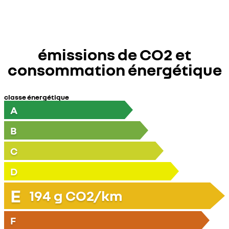
émissions de CO2 et
consommation énergétique
classe énergétique
A
B
C
D
E
194
g CO2/km
F