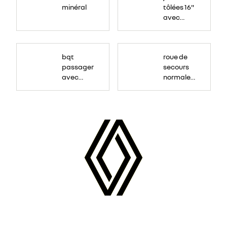
minéral
tôlées 16"
avec
enjoliveur
"airna"
bqt
roue de
passager
secours
avec
normale
rangement
(sous le
Paf
arrière)