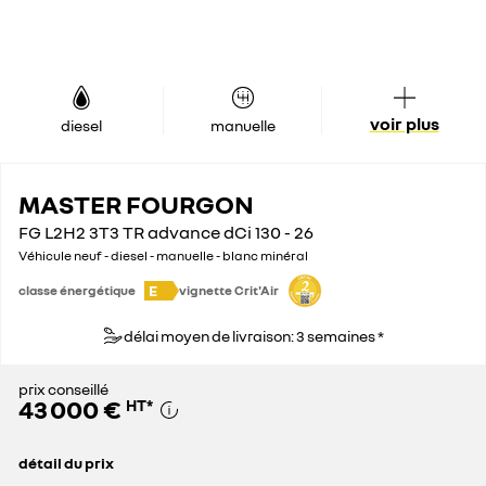
voir plus
diesel
manuelle
MASTER FOURGON
FG L2H2 3T3 TR advance dCi 130 - 26
Véhicule neuf - diesel - manuelle - blanc minéral
E
classe énergétique
vignette Crit'Air
délai moyen de livraison: 3 semaines *
prix conseillé
43 000 €
HT
*
détail du prix
prix conseillé
43 000 €