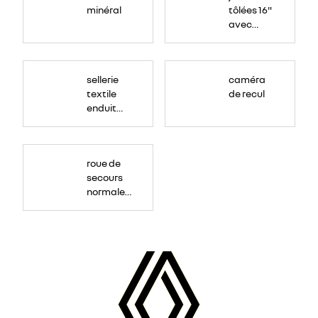
minéral
tôlées 16"
avec
enjoliveur
"airna"
sellerie
caméra
textile
de recul
enduit
grainé
roue de
secours
normale
(sous le
Paf
arrière)