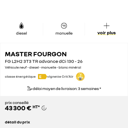
voir plus
diesel
manuelle
MASTER FOURGON
FG L2H2 3T3 TR advance dCi 130 - 26
Véhicule neuf - diesel - manuelle - blanc minéral
E
classe énergétique
vignette Crit'Air
délai moyen de livraison: 3 semaines *
prix conseillé
43 300 €
HT
*
détail du prix
prix conseillé
43 300 €