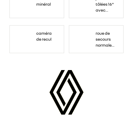
minéral
tôlées 16"
avec
enjoliveur
"airna"
caméra
roue de
de recul
secours
normale
(sous le
Paf
arrière)