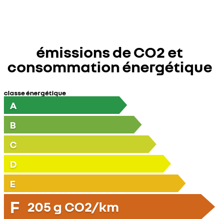
émissions de CO2 et
consommation énergétique
classe énergétique
A
B
C
D
E
F
205
g CO2/km