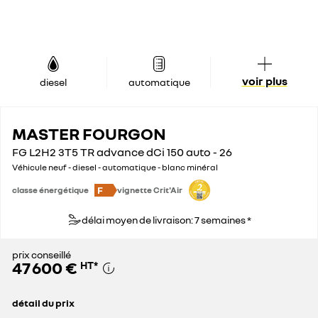
voir plus
diesel
automatique
MASTER FOURGON
FG L2H2 3T5 TR advance dCi 150 auto - 26
Véhicule neuf - diesel - automatique - blanc minéral
F
classe énergétique
vignette Crit'Air
délai moyen de livraison: 7 semaines *
prix conseillé
47 600 €
HT
*
détail du prix
prix conseillé
47 600 €